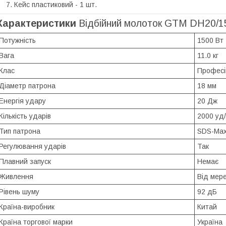
Кейс пластиковий - 1 шт.
Характеристики
Відбійний молоток GTM DH20/
Потужність
1500 Вт
Вага
11.0 кг
Клас
Професі
Діаметр патрона
18 мм
Енергія удару
20 Дж
Кількість ударів
2000 уд/
Тип патрона
SDS-Ma
Регулювання ударів
Так
Плавний запуск
Немає
Живлення
Від мере
Рівень шуму
92 дБ
Країна-виробник
Китай
Країна торгової марки
Україна