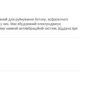
чений для руйнування бетону, асфальтного
в у них. Має вбудований електродвигун
ки наявній антивібраційній системі, віддача при
.