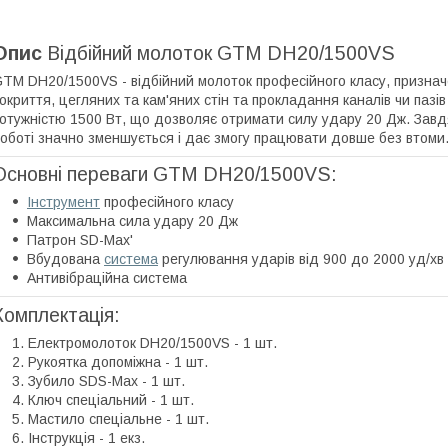
Опис
Відбійний молоток GTM DH20/1500VS
TM DH20/1500VS - відбійний молоток професійного класу, призна
окриття, цегляних та кам'яних стін та прокладання каналів чи пазі
отужністю 1500 Вт, що дозволяє отримати силу удару 20 Дж. Завдя
оботі значно зменшується і дає змогу працювати довше без втоми
Основні переваги GTM DH20/1500VS:
Інструмент
професійного класу
Максимальна сила удару 20 Дж
Патрон SD-Max'
Вбудована
система
регулювання ударів від 900 до 2000 уд/хв
Антивібраційна система
Комплектація:
Електромолоток DH20/1500VS - 1 шт.
Рукоятка допоміжна - 1 шт.
Зубило SDS-Max - 1 шт.
Ключ спеціальний - 1 шт.
Мастило спеціальне - 1 шт.
Інструкція - 1 екз.