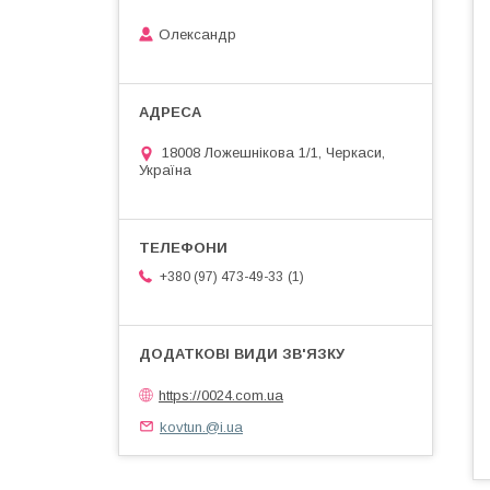
Олександр
18008 Ложешнікова 1/1, Черкаси,
Україна
1
+380 (97) 473-49-33
https://0024.com.ua
kovtun.@i.ua