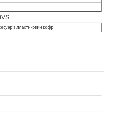
0VS
сесуарів,пластиковий кофр