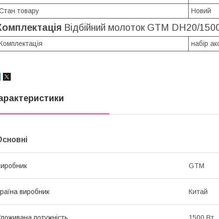
Стан товару
Новий
Комплектація
Відбійний молоток GTM DH20/150
Комплектація
набір ак
арактеристики
Основні
иробник
GTM
раїна виробник
Китай
поживана потужність
1500 Вт