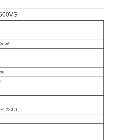
1500VS
йний
хв
x
жі 220 В