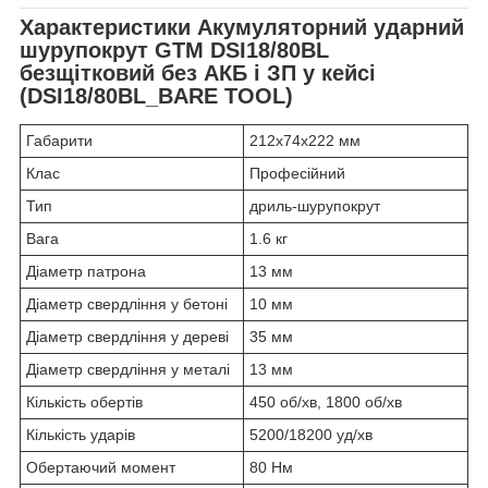
Характеристики
Акумуляторний ударний
шурупокрут GTM DSI18/80BL
безщітковий без АКБ і ЗП у кейсі
(DSI18/80BL_BARE TOOL)
Габарити
212x74x222 мм
Клас
Професійний
Тип
дриль-шурупокрут
Вага
1.6 кг
Діаметр патрона
13 мм
Діаметр свердління у бетоні
10 мм
Діаметр свердління у дереві
35 мм
Діаметр свердління у металі
13 мм
Кількість обертів
450 об/хв, 1800 об/хв
Кількість ударів
5200/18200 уд/хв
Обертаючий момент
80 Нм