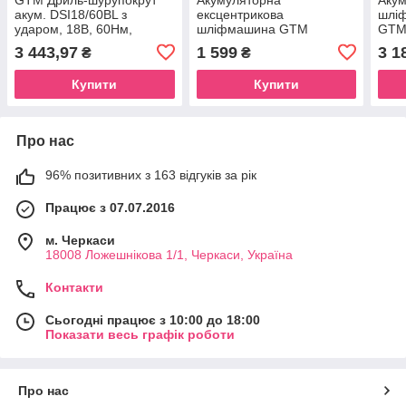
акум. DSI18/60BL з
ексцентрикова
шлі
ударом, 18В, 60Нм,
шліфмашина GTM
GTM
КАРКАС (без АКБ і ЗП)
OSC18/125BL без АКБ і ЗП
АКБ 
3 443,97
1 599
3 1
₴
₴
ГАРКАС
Купити
Купити
Про нас
96% позитивних з 163 відгуків за рік
Працює з 07.07.2016
м. Черкаси
18008 Ложешнікова 1/1, Черкаси, Україна
Контакти
Сьогодні працює з 10:00 до 18:00
Показати весь графік роботи
Про нас