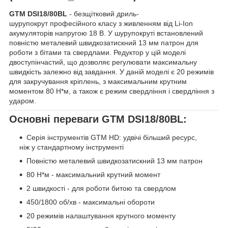
GTM DSI18/80BL
- безщітковий дриль-
шурупокрут професійного класу з живленням від Li-Ion
акумуляторів напругою 18 В. У шурупокруті встановлений
повністю металевий швидкозатискний 13 мм патрон для
роботи з бітами та свердлами. Редуктор у цій моделі
двоступінчастий, що дозволяє регулювати максимальну
швидкість залежно від завдання. У даній моделі є 20 режимів
для закручування кріплень, з максимальним крутним
моментом 80 Н*м, а також є режим свердління і свердління з
ударом.
Основні переваги GTM DSI18/80BL:
Серія інструментів GTM HD: удвічі більший ресурс,
ніж у стандартному інструменті
Повністю металевий швидкозатискний 13 мм патрон
80 Н*м - максимальний крутний момент
2 швидкості - для роботи битою та свердлом
450/1800 об/хв - максимальні обороти
20 режимів налаштування крутного моменту