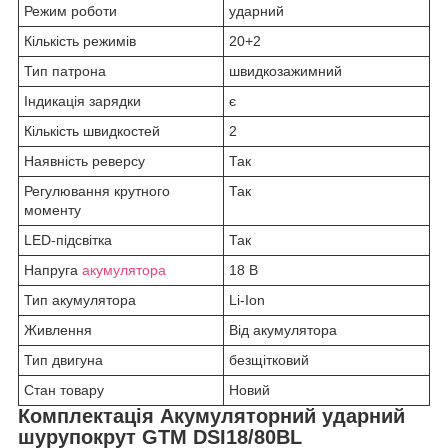
Режим роботи
ударний
Кількість режимів
20+2
Тип патрона
швидкозажимний
Індикація зарядки
є
Кількість швидкостей
2
Наявність реверсу
Так
Регулювання крутного
Так
моменту
LED-підсвітка
Так
Напруга
акумулятора
18 В
Тип акумулятора
Li-Ion
Живлення
Від акумулятора
Тип двигуна
безщітковий
Стан товару
Новий
Комплектація
Акумуляторний ударний
шурупокрут GTM DSI18/80BL