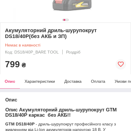
Акумуляторний дриль-шурупокрут
DS18/40P(без АКБ и ЗП)
Немає в наявності
Код: DS18/40P_BARE TOOL
Роздріб
799
₴
Опис
Характеристики
Доставка
Оплата
Умови п
Опис
Опис
Акумуляторний дриль-шурупокрут GTM
DS18/40P каркас без АКБ!!
GTM
DS18/40P
- дриль-шурупокрут професійного класу з
живленням від Li-Ion акумуляторів напругою 18 В. У