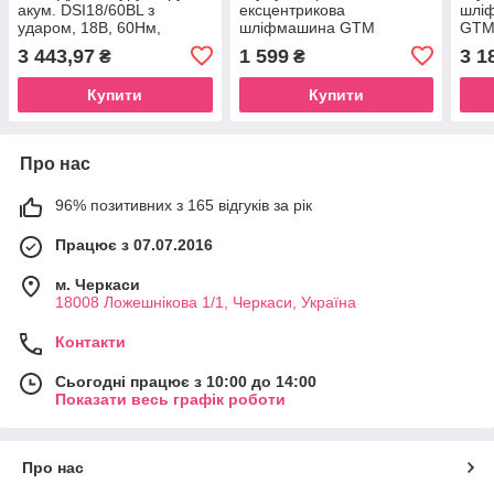
акум. DSI18/60BL з
ексцентрикова
шлі
ударом, 18В, 60Нм,
шліфмашина GTM
GTM
КАРКАС (без АКБ і ЗП)
OSC18/125BL без АКБ і ЗП
АКБ 
3 443,97
1 599
3 1
₴
₴
ГАРКАС
Купити
Купити
Про нас
96% позитивних з 165 відгуків за рік
Працює з 07.07.2016
м. Черкаси
18008 Ложешнікова 1/1, Черкаси, Україна
Контакти
Сьогодні працює з 10:00 до 14:00
Показати весь графік роботи
Про нас