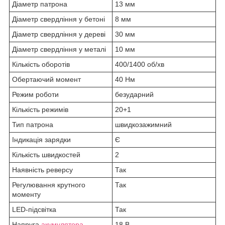
Діаметр патрона
13 мм
Діаметр свердління у бетоні
8 мм
Діаметр свердління у дереві
30 мм
Діаметр свердління у металі
10 мм
Кількість оборотів
400/1400 об/хв
Обертаючий момент
40 Нм
Режим роботи
безударний
Кількість режимів
20+1
Тип патрона
швидкозажимний
Індикація зарядки
Є
Кількість швидкостей
2
Наявність реверсу
Так
Регулювання крутного
Так
моменту
LED-підсвітка
Так
Напруга
акумулятора
18 В