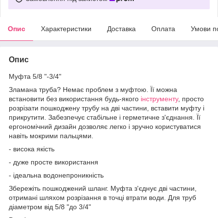
Опис
Характеристики
Доставка
Оплата
Умови п
Опис
Муфта 5/8 "-3/4"
Зламана труба? Немає проблем з муфтою. Її можна
встановити без використання будь-якого
інструменту
, просто
розрізати пошкоджену трубу на дві частини, вставити муфту і
прикрутити. Забезпечує стабільне і герметичне з'єднання. Її
ергономічний дизайн дозволяє легко і зручно користуватися
навіть мокрими пальцями.
- висока якість
- дуже просте використання
- ідеальна водонепроникність
Збережіть пошкоджений шланг. Муфта з'єднує дві частини,
отримані шляхом розрізання в точці втрати води. Для труб
діаметром від 5/8 "до 3/4"