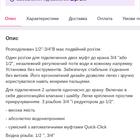
Опис
Характеристики
Доставка
Оплата
Умови п
Опис
Розподілювач 1/2"-3/4"В має подвійний роз'єм:
Один роз'єм для підключення двох муфт до крана 3/4 "або
1/2", незалежний регулюючий потік води в кожному напрямку.
Установка без інструментів. Забезпечує стабільне з'єднання
без витоків. Його ергономічний дизайн дозволяє легко і зручно
користуватися навіть мокрими пальцями.
Для підключення 2 шлангів одночасно до крану. Включає в
себе двохпозиційні клапани і шайбу. Легке кріплення простим
прикручуванням. З різьбою 3/4 "і редуктором до 1/2".
- висока якість
- абсолютно водонепроникні
- сумісний з автоматичними муфтами Quick-Click
Вхідна різьба: 1/2 ", 3/4"