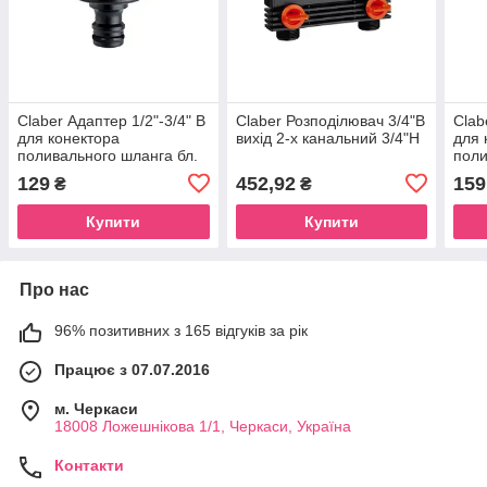
Claber Адаптер 1/2"-3/4" В
Claber Розподілювач 3/4"В
Clab
для конектора
вихід 2-х канальний 3/4"Н
для 
поливального шланга бл.
поли
Ergo
129
452,92
159
₴
₴
Купити
Купити
Про нас
96% позитивних з 165 відгуків за рік
Працює з 07.07.2016
м. Черкаси
18008 Ложешнікова 1/1, Черкаси, Україна
Контакти