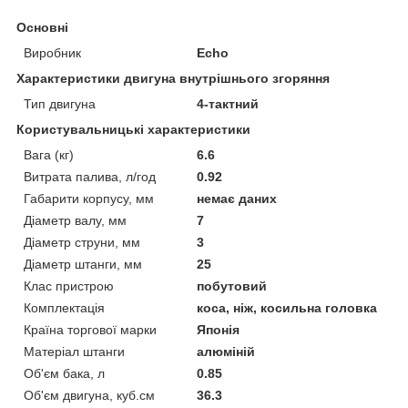
Основні
Виробник
Echo
Характеристики двигуна внутрішнього згоряння
Тип двигуна
4-тактний
Користувальницькі характеристики
Вага (кг)
6.6
Витрата палива, л/год
0.92
Габарити корпусу, мм
немає даних
Діаметр валу, мм
7
Діаметр струни, мм
3
Діаметр штанги, мм
25
Клас пристрою
побутовий
Комплектація
коса, ніж, косильна головка
Країна торгової марки
Японія
Матеріал штанги
алюміній
Об'єм бака, л
0.85
Об'єм двигуна, куб.см
36.3