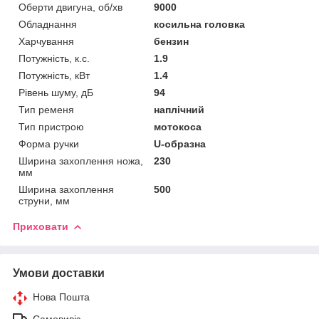
Оберти двигуна, об/хв
9000
Обладнання
косильна головка
Харчування
бензин
Потужність, к.с.
1.9
Потужність, кВт
1.4
Рівень шуму, дБ
94
Тип ременя
наплічний
Тип пристрою
мотокоса
Форма ручки
U-образна
Ширина захоплення ножа,
230
мм
Ширина захоплення
500
струни, мм
Приховати
Умови доставки
Нова Пошта
Самовивіз