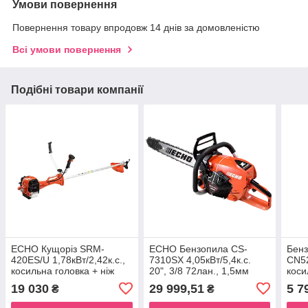
Умови повернення
Повернення товару впродовж 14 днів за домовленістю
Всі умови повернення
Подібні товари компанії
ECHO Кущоріз SRM-
ECHO Бензопила CS-
Бен
420ES/U 1,78кВт/2,42к.с.,
7310SX 4,05кВт/5,4к.с.
CN52
косильна головка + ніж
20", 3/8 72лан., 1,5мм
коси
для заростей
Tap'
19 030
29 999,51
5 7
₴
₴