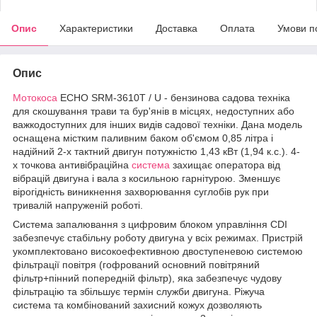
Опис
Характеристики
Доставка
Оплата
Умови п
Опис
Мотокоса
ECHO SRM-3610T / U - бензинова садова техніка
для скошування трави та бур'янів в місцях, недоступних або
важкодоступних для інших видів садової техніки. Дана модель
оснащена містким паливним баком об'ємом 0,85 літра і
надійний 2-х тактний двигун потужністю 1,43 кВт (1,94 к.с.). 4-
х точкова антивібраційна
система
захищає оператора від
вібрацій двигуна і вала з косильною гарнітурою. Зменшує
вірогідність виникнення захворювання суглобів рук при
тривалій напруженій роботі.
Система запалювання з цифровим блоком управління CDI
забезпечує стабільну роботу двигуна у всіх режимах. Пристрій
укомплектовано високоефективною двоступеневою системою
фільтрації повітря (гофрований основний повітряний
фільтр+пінний попередній фільтр), яка забезпечує чудову
фільтрацію та збільшує термін служби двигуна. Ріжуча
система та комбінований захисний кожух дозволяють