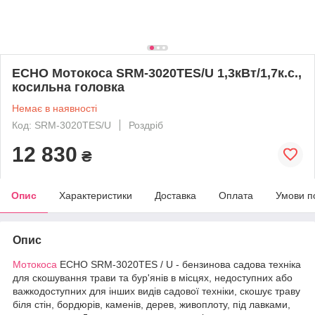
ECHO Мотокоса SRM-3020TES/U 1,3кВт/1,7к.с.,
косильна головка
Немає в наявності
Код: SRM-3020TES/U
Роздріб
12 830
₴
Опис
Характеристики
Доставка
Оплата
Умови п
Опис
Мотокоса
ECHO SRM-3020TES / U - бензинова садова техніка
для скошування трави та бур'янів в місцях, недоступних або
важкодоступних для інших видів садової техніки, скошує траву
біля стін, бордюрів, каменів, дерев, живоплоту, під лавками,