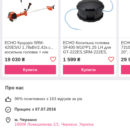
ECHO Кущоріз SRM-
ECHO Косильна головка
ECH
420ES/U 1,78кВт/2,42к.с.,
SF400 М10*P1.25 LH для
7310
косильна головка + ніж
GT-222ES,SRM-222ES,
20",
для заростей
SRM-236TES, SRM-
19 030
1 599
29 
₴
₴
2620ES, SRM-2620TES,
Купити
Купити
Про нас
96% позитивних з 163 відгуків за рік
Працює з 07.07.2016
м. Черкаси
18008 Ложешнікова 1/1, Черкаси, Україна