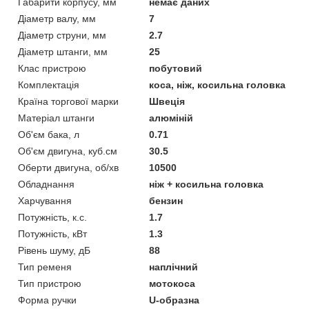
Габарити корпусу, мм
немає даних
Діаметр валу, мм
7
Діаметр струни, мм
2.7
Діаметр штанги, мм
25
Клас пристрою
побутовий
Комплектація
коса, ніж, косильна головка
Країна торгової марки
Швеція
Матеріал штанги
алюміній
Об'єм бака, л
0.71
Об'єм двигуна, куб.см
30.5
Оберти двигуна, об/хв
10500
Обладнання
ніж + косильна головка
Харчування
бензин
Потужність, к.с.
1.7
Потужність, кВт
1.3
Рівень шуму, дБ
88
Тип ременя
наплічний
Тип пристрою
мотокоса
Форма ручки
U-образна