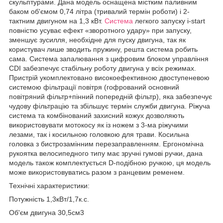
скульптурами. Дана модель оснащена містким паливним
баком об'ємом 0,74 літра (тривалий термін роботи) і 2-
тактним двигуном на 1,3 кВт.
Система
легкого запуску i-start
повністю усуває ефект «зворотного удару» при запуску,
зменшує зусилля, необхідне для пуску двигуна, так як
користувач лише зводить пружину, решта система робить
сама. Система запалювання з цифровим блоком управління
CDI забезпечує стабільну роботу двигуна у всіх режимах.
Пристрій укомплектовано високоефективною двоступеневою
системою фільтрації повітря (гофрований основний
повітряний фільтр+пінний попередній фільтр), яка забезпечує
чудову фільтрацію та збільшує термін служби двигуна. Ріжуча
система та комбінований захисний кожух дозволяють
використовувати мотокосу як із ножем з 3-ма ріжучими
лезами, так і косильною головкою для трави. Косильна
головка з бистрозамінним перезаправленням. Ергономічна
рукоятка велосипедного типу має зручні гумові ручки, дана
модель також комплектується D-подібною ручкою, ця модель
може використовуватись разом з ранцевим ременем.
Технічні характеристики:
Потужність 1,3кВт/1,7к.с.
Об'єм двигуна 30,5см3