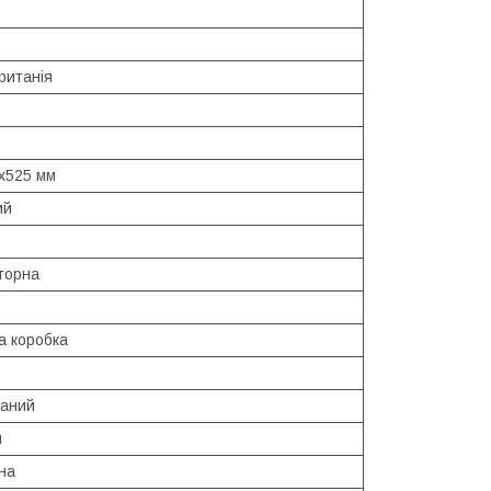
ританія
x525 мм
ий
торна
а коробка
ваний
м
на