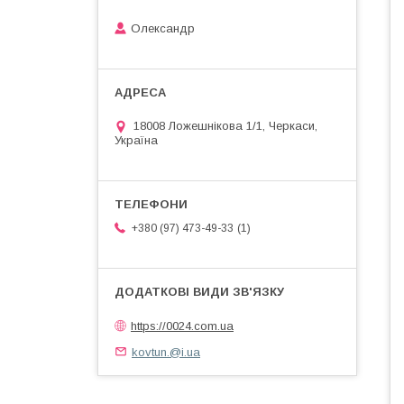
Олександр
18008 Ложешнікова 1/1, Черкаси,
Україна
1
+380 (97) 473-49-33
https://0024.com.ua
kovtun.@i.ua