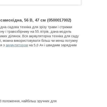
мохідна, 56 В, 47 см (0500017002)
дна садова техніка для зрізу трави і стрижки
у і травозбірнику на 55 літрів, дана модель
ликих ділянок. Вся акумуляторна техніка для саду
і, можна використовувати більш чи менш потужну
ся з
акумулятором
на 5,0 Ач і швидким зарядним
 3 положення, найбільш зручних для