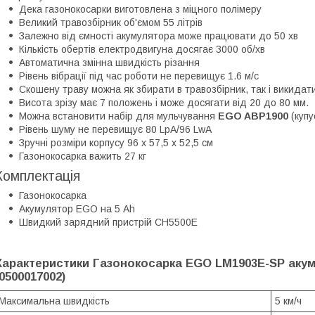
Дека газонокосарки виготовлена з міцного полімеру
Великий травозбірник об'ємом 55 літрів
Залежно від ємності акумулятора може працювати до 50 хв
Кількість обертів електродвигуна досягає 3000 об/хв
Автоматична змінна швидкість різання
Рівень вібрації під час роботи не перевищує 1.6 м/с
Скошену траву можна як збирати в травозбірник, так і викида
Висота зрізу має 7 положень і може досягати від 20 до 80 мм.
Можна встановити набір для мульчування
EGO ABP1900
(купу
Рівень шуму не перевищує 80 LpA/96 LwA
Зручні розміри корпусу 96 х 57,5 х 52,5 см
Газонокосарка важить 27 кг
Комплектація
Газонокосарка
Акумулятор EGO на 5 Ah
Швидкий зарядний пристрій CH5500E
Характеристики
Газонокосарка EGO LM1903E-SP акуму
(0500017002)
Максимальна швидкість
5 км/ч