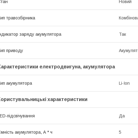
Стан
Новий
ип травозбірника
Комбінов
ндикатор заряду акумулятора
Так
ип приводу
Акумулят
Характеристики електродвигуна, акумулятора
ип акумулятора
Li-Ion
Користувальницькі характеристики
ED-підсвічування
Да
мність акумулятора, А * ч
5