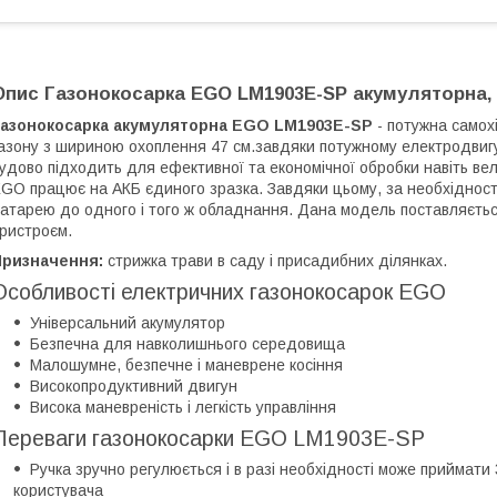
Опис
Газонокосарка EGO LM1903E-SP акумуляторна, са
Газонокосарка акумуляторна EGO LM1903E-SP
- потужна самохі
азону з шириною охоплення 47 см.завдяки потужному електродвигун
удово підходить для ефективної та економічної обробки навіть ве
GO працює на АКБ єдиного зразка. Завдяки цьому, за необхідност
атарею до одного і того ж обладнання. Дана модель поставляєть
ристроєм.
Призначення:
стрижка трави в саду і присадибних ділянках.
Особливості електричних газонокосарок EGO
Універсальний акумулятор
Безпечна для навколишнього середовища
Малошумне, безпечне і маневрене косіння
Високопродуктивний двигун
Висока маневреність і легкість управління
Переваги газонокосарки EGO LM1903E-SP
Ручка зручно регулюється і в разі необхідності може приймати
користувача