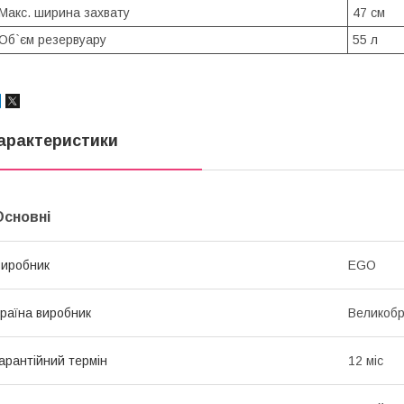
Макс. ширина захвату
47 см
Об`єм резервуару
55 л
арактеристики
Основні
иробник
EGO
раїна виробник
Великобр
арантійний термін
12 міс