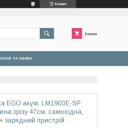
Кошик
Кошик
ЕННЯ ТА ОБМІН
ка EGO акум. LM1903E-SP
рина зрізу 47см, самохідна,
 + зарядний пристрій