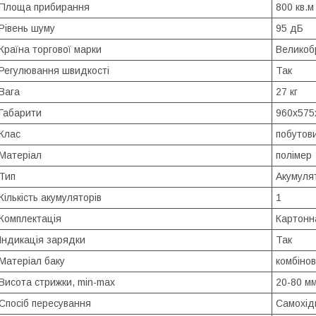
Площа прибирання
800 кв.м
Рівень шуму
95 дБ
Країна торгової марки
Великоб
Регулювання швидкості
Так
Вага
27 кг
Габарити
960x575
Клас
побутов
Матеріал
полімер
Тип
Акумуля
Кількість акумуляторів
1
Комплектація
Картонн
Індикація зарядки
Так
Матеріал баку
комбіно
Висота стрижки, min-max
20-80 м
Спосіб пересування
Самохід