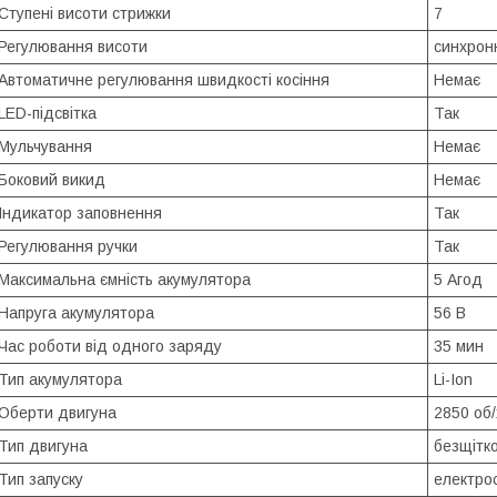
Ступені висоти стрижки
7
Регулювання висоти
синхрон
Автоматичне регулювання швидкості косіння
Немає
LED-підсвітка
Так
Мульчування
Немає
Боковий викид
Немає
Індикатор заповнення
Так
Регулювання ручки
Так
Максимальна ємність акумулятора
5 Агод
Напруга акумулятора
56 В
Час роботи від одного заряду
35 мин
Тип акумулятора
Li-Ion
Оберти двигуна
2850 об/
Тип двигуна
безщітк
Тип запуску
електро