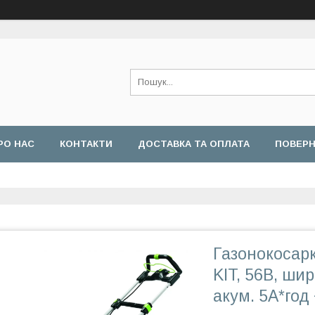
РО НАС
КОНТАКТИ
ДОСТАВКА ТА ОПЛАТА
ПОВЕРН
Газонокосар
KIT, 56В, ши
акум. 5А*год