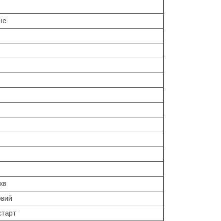
не
хв
овий
старт