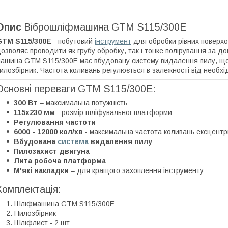
Опис
Віброшліфмашина GTM S115/300E
GTM S115/300E
- побутовий
інструмент
для обробки рівних поверх
озволяє проводити як грубу обробку, так і тонке полірування за 
ашина GTM S115/300E має вбудовану систему видалення пилу, що
илозбірник. Частота коливань регулюється в залежності від необхід
Основні переваги GTM S115/300E:
300 Вт
– максимальна потужність
115х230 мм
- розмір шліфувальної платформи
Регулювання частоти
6000 - 12000 кол/хв
- максимальна частота коливань ексцентр
Вбудована
система
видалення пилу
Пилозахист двигуна
Лита робоча платформа
М'які накладки
– для кращого захоплення інструменту
Комплектація:
Шліфмашина GTM S115/300E
Пилозбірник
Шліфлист - 2 шт