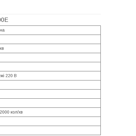
00E
йна
хв
жі 220 В
2000 кол/хв