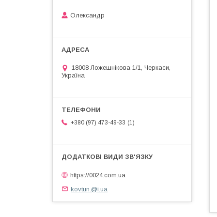
Олександр
18008 Ложешнікова 1/1, Черкаси,
Україна
1
+380 (97) 473-49-33
https://0024.com.ua
kovtun.@i.ua