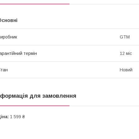
Основні
иробник
GTM
арантійний термін
12 міс
Стан
Новий
нформація для замовлення
іна:
1 599 ₴