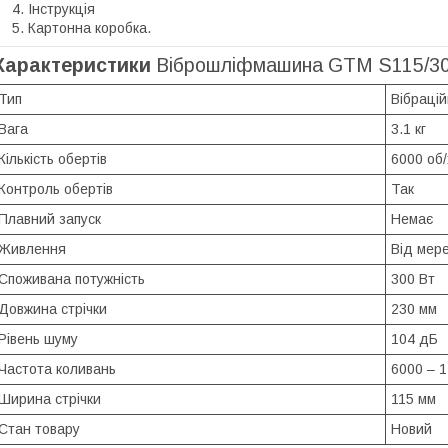
Інструкція
Картонна коробка.
Характеристики
Віброшліфмашина GTM S115/3
Тип
Вібраці
Вага
3.1 кг
Кількість обертів
6000 об/
Контроль обертів
Так
Плавний запуск
Немає
Живлення
Від мере
Споживана потужність
300 Вт
Довжина стрічки
230 мм
Рівень шуму
104 дБ
Частота коливань
6000 – 1
Ширина стрічки
115 мм
Стан товару
Новий