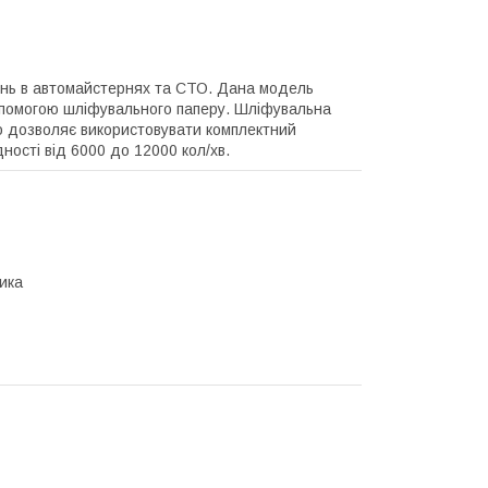
онь в автомайстернях та СТО. Дана модель
допомогою шліфувального паперу. Шліфувальна
 дозволяє використовувати комплектний
ності від 6000 до 12000 кол/хв.
ика