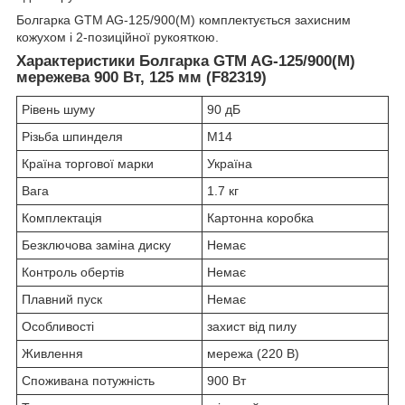
Болгарка GTM AG-125/900(M) комплектується захисним
кожухом і 2-позиційної рукояткою.
Характеристики
Болгарка GTM AG-125/900(M)
мережева 900 Вт, 125 мм (F82319)
Рівень шуму
90 дБ
Різьба шпинделя
М14
Країна торгової марки
Україна
Вага
1.7 кг
Комплектація
Картонна коробка
Безключова заміна диску
Немає
Контроль обертів
Немає
Плавний пуск
Немає
Особливості
захист від пилу
Живлення
мережа (220 В)
Споживана потужність
900 Вт