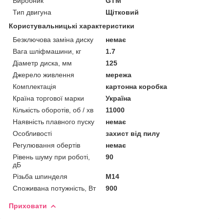
Виробник
GTM
Тип двигуна
Щітковий
Користувальницькі характеристики
Безключова заміна диску
немає
Вага шліфмашини, кг
1.7
Діаметр диска, мм
125
Джерело живлення
мережа
Комплектація
картонна коробка
Країна торгової марки
Україна
Кількість оборотів, об / хв
11000
Наявність плавного пуску
немає
Особливості
захист від пилу
Регулювання обертів
немає
Рівень шуму при роботі,
90
дБ
Різьба шпинделя
М14
Споживана потужність, Вт
900
Приховати