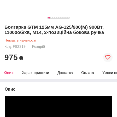
Болгарка GTM 125мм AG-125/900(M) 900Вт,
11000об/хв, М14, 2-позиційна бокова ручка
Немає в наявності
Код: F82319
Роздріб
975
₴
Опис
Характеристики
Доставка
Оплата
Умови п
Опис