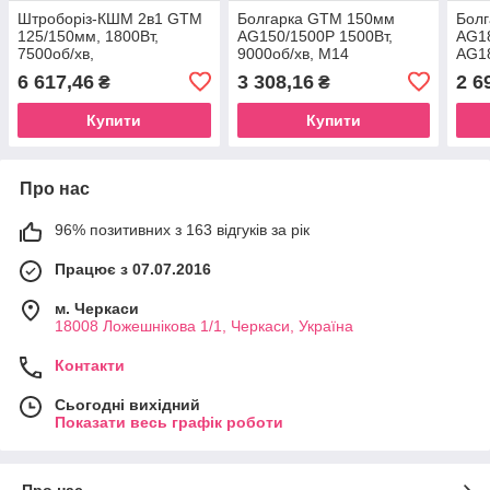
Штроборіз-КШМ 2в1 GTM
Болгарка GTM 150мм
Бол
125/150мм, 1800Вт,
AG150/1500P 1500Вт,
AG1
7500об/хв,
9000об/хв, М14
AG18
штроба-35/30мм, плавний
9500
6 617,46
3 308,16
2 6
₴
₴
пуск
Купити
Купити
Про нас
96% позитивних з 163 відгуків за рік
Працює з 07.07.2016
м. Черкаси
18008 Ложешнікова 1/1, Черкаси, Україна
Контакти
Сьогодні вихідний
Показати весь графік роботи
Про нас