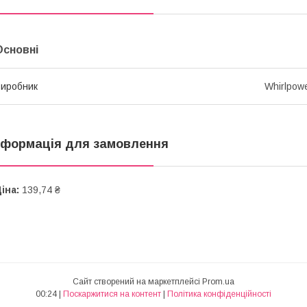
Основні
иробник
Whirlpow
нформація для замовлення
іна:
139,74 ₴
Сайт створений на маркетплейсі
Prom.ua
00:24 |
Поскаржитися на контент
|
Політика конфіденційності