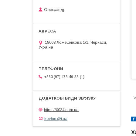
Олександр
18008 Ложешнікова 1/1, Черкаси,
Україна
1
+380 (97) 473-49-33
\
https://0024.com.ua
kovtun.@i.ua
Х