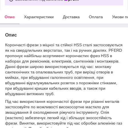
Опис
Характеристики
Доставка
Оплата
Умови п
Опис
Корончасті фрези з міцної та стійкої HSS сталі застосовуються
як на свердлильних верстатах, так і на ручних дрилях. PFERD
пропонує найбільш асортимент корончастих фрез HSS в
наборах для ремісників, електриків, сантехніків і монтажерів.
Данні фрези широко використовуються під час: монтажу
сантехнічних та опалювальних труб, при вирізці отворів в
мийках, при вбудуванні галогенного освітлення, при
вбудуванні відгалужувальних розеток з порожніми стінками,
при вбудуванні кришки кабельних вводів, а також при
вбудуванні витяжних труб.
Під час використання корончастої фрези при різанні металів
застосовуйте по можливості високосортне мастило для
змащування й охолодження ріжучого інструменту. Олія
(мастило) забезпечує легкий хід і збільшує зносостійкість
фрези. Винятки, використовуйте під час обробки алюмінію газ