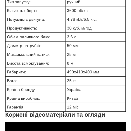
Тип запуску:
ручний
Кількість обертів:
3600 об/хв
Потужність двигуна:
4,78 кВт/6,5 к.с.
Продуктивність:
30 куб. м/год
Об'єм паливного баку:
3,6 л
Діаметр патрубків:
50 мм
Максимальний натиск:
25 м
Висота всмоктування:
8 м
Габарити:
490х410х400 мм
Вага:
25 кг
Країна бренду:
Україна
Країна виробник:
Китай
Гарантія:
12 міс
Корисні відеоматеріали та огляди