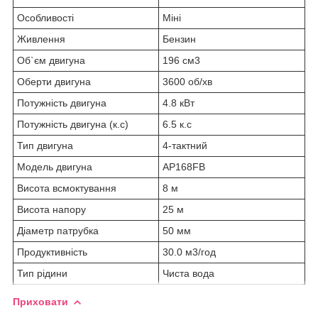
Особливості
Міні
Живлення
Бензин
Об`єм двигуна
196 см3
Оберти двигуна
3600 об/хв
Потужність двигуна
4.8 кВт
Потужність двигуна (к.с)
6.5 к.с
Тип двигуна
4-тактний
Модель двигуна
AP168FB
Висота всмоктування
8 м
Висота напору
25 м
Діаметр патрубка
50 мм
Продуктивність
30.0 м3/год
Тип рідини
Чиста вода
Приховати