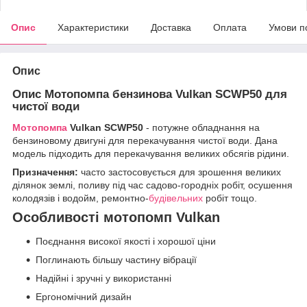
Опис
Характеристики
Доставка
Оплата
Умови п
Опис
Опис
Мотопомпа бензинова Vulkan SCWP50 для
чистої води
Мотопомпа
Vulkan SCWP50
- потужне обладнання на
бензиновому двигуні для перекачування чистої води. Дана
модель підходить для перекачування великих обсягів рідини.
Призначення:
часто застосовується для зрошення великих
ділянок землі, поливу під час садово-городніх робіт, осушення
колодязів і водойм, ремонтно-
будівельних
робіт тощо.
Особливості мотопомп Vulkan
Поєднання високої якості і хорошої ціни
Поглинають більшу частину вібрації
Надійні і зручні у використанні
Ергономічний дизайн