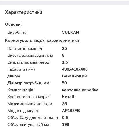
Характеристики
Основні
Виробник
VULKAN
Користувальницькі характеристики
Вага мотопомпі, кг
25
Висота всмоктування, м
8
Витрата палива, л/год
1.5
Габарити (мм)
490х410х400
Двигун
Бензиновий
Діаметр патрубків, мм
50
Комплектація
картонна коробка
Країна торгової марки
Китай
Максимальний напір, м
25
Модель двигуна
AP168FB
Об'єм баку для мастила, л
0.6
Об'єм двигуна, куб.см
196