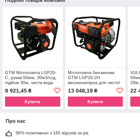
Подібні товари компанії
GTM Мотопомпа LGP20-
Мотопомпа бензинова
VUL
C, рукав 50мм, 30м3/год,
GTM LGP20-2H
50мм
підйом 30м, чиста вода
високонапірна для чистої
28м,
води, рукав 50 мм, 20 м3/
SCW
8 921,45
13 048,19
22 
₴
₴
год, підйом 80 м
Купити
Купити
Про нас
96% позитивних з 165 відгуків за рік