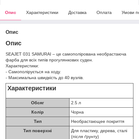
Опис
Характеристики
Доставка
Оплата
Умови п
Опис
Опис
SEAJET 031 SAMURAI – це самополірована необрастаюча
фарба для всіх типів прогулянкових суден.
Характеристики:
- Самополірується на ходу.
- Максимальна швидкість до 40 вузлів.
Характеристики
Обсяг
2.5 л
Колір
Чорна
Тип
Необрастающее покриття
Тип поверхні
Для пластику, дерева, сталі
(після ґрунту)