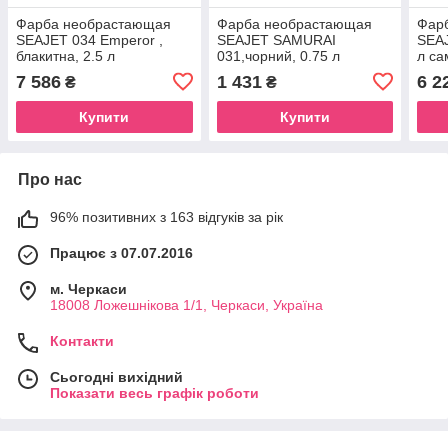
Фарба необрастающая
Фарба необрастающая
Фар
SEAJET 034 Emperor ,
SEAJET SAMURAI
SEAJ
блакитна, 2.5 л
031,чорний, 0.75 л
л с
самополирующейся
7 586
1 431
6 2
₴
₴
Купити
Купити
Про нас
96% позитивних з 163 відгуків за рік
Працює з 07.07.2016
м. Черкаси
18008 Ложешнікова 1/1, Черкаси, Україна
Контакти
Сьогодні вихідний
Показати весь графік роботи