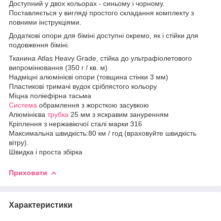
Доступний у двох кольорах - синьому і чорному.
Поставляється у вигляді простого складання комплекту з
повними інструкціями.
Додаткові опори для біміні доступні окремо, як і стійки для
подовження біміні.
Тканина Atlas Heavy Grade, стійка до ультрафіолетового
випромінювання (350 г / кв. м)
Надміцні алюмінієві опори (товщина стінки 3 мм)
Пластикові тримачі вудок сріблястого кольору
Міцна поліефірна тасьма
Система
обрамлення з жорсткою засувкою
Алюмінієва
трубка
25 мм з яскравим зануренням
Кріплення з нержавіючої сталі марки 316
Максимальна швидкість:80 км / год (враховуйте швидкість
вітру).
Швидка і проста збірка
Приховати
Характеристики