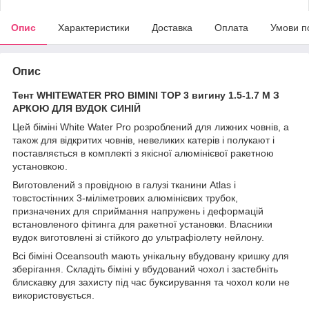
Опис
Характеристики
Доставка
Оплата
Умови п
Опис
Тент WHITEWATER PRO BIMINI TOP 3 вигину 1.5-1.7 M З
АРКОЮ ДЛЯ ВУДОК СИНІЙ
Цей біміні White Water Pro розроблений для лижних човнів, а
також для відкритих човнів, невеликих катерів і полукают і
поставляється в комплекті з якісної алюмінієвої ракетною
установкою.
Виготовлений з провідною в галузі тканини Atlas і
товстостінних 3-міліметрових алюмінієвих трубок,
призначених для сприймання напружень і деформацій
встановленого фітинга для ракетної установки. Власники
вудок виготовлені зі стійкого до ультрафіолету нейлону.
Всі біміні Oceansouth мають унікальну вбудовану кришку для
зберігання. Складіть біміні у вбудований чохол і застебніть
блискавку для захисту під час буксирування та чохол коли не
використовується.