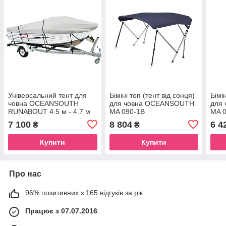
Універсальний тент для
Біміні топ (тент від сонця)
Бімі
човна OCEANSOUTH
для човна OCEANSOUTH
для
RUNABOUT 4.5 м - 4.7 м
MA 090-1B
MA 
7 100
8 804
6 4
₴
₴
Купити
Купити
Про нас
96% позитивних з 165 відгуків за рік
Працює з 07.07.2016