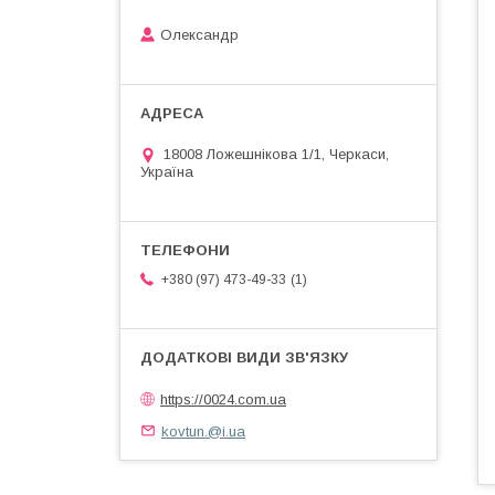
Олександр
18008 Ложешнікова 1/1, Черкаси,
Україна
1
+380 (97) 473-49-33
https://0024.com.ua
kovtun.@i.ua