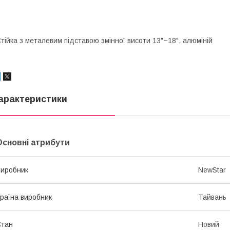
тійка з металевим підставою змінної висоти 13"~18", алюміній
арактеристики
Основні атрибути
иробник
NewStar
раїна виробник
Тайвань
Стан
Новий