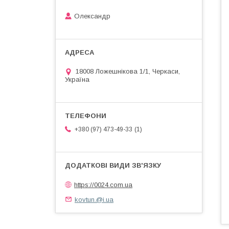
Олександр
18008 Ложешнікова 1/1, Черкаси,
Україна
1
+380 (97) 473-49-33
https://0024.com.ua
kovtun.@i.ua