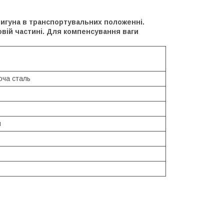
игуна в транспортувальних положенні.
вій частині. Для компенсування ваги
юча сталь
й