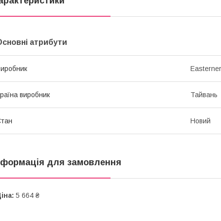
арактеристики
Основні атрибути
иробник
Easterne
раїна виробник
Тайвань
Стан
Новий
нформація для замовлення
іна:
5 664 ₴