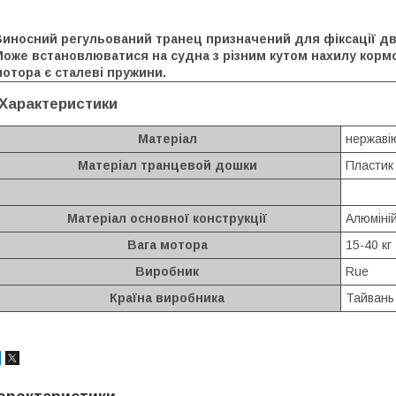
Виносний регульований транец призначений для фіксації дв
оже встановлюватися на судна з різним кутом нахилу кормо
отора є сталеві пружини.
Характеристики
Матеріал
нержаві
Матеріал транцевой дошки
Пластик
Матеріал основної конструкції
Алюміні
Вага мотора
15-40 кг
Виробник
Rue
Країна виробника
Тайвань