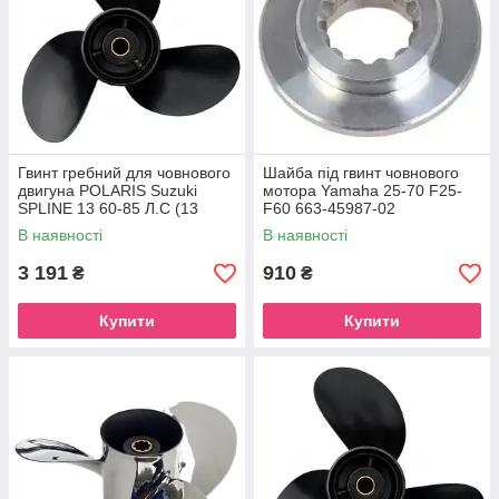
Гвинт гребний для човнового
Шайба під гвинт човнового
двигуна POLARIS Suzuki
мотора Yamaha 25-70 F25-
SPLINE 13 60-85 Л.С (13
F60 663-45987-02
1/2X15)
В наявності
В наявності
3 191
910
₴
₴
Купити
Купити