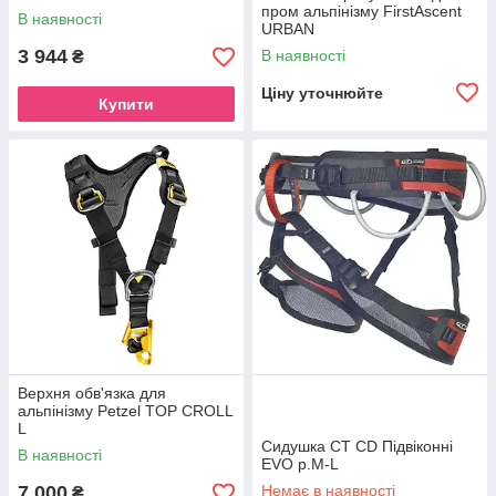
пром альпінізму FirstAscent
В наявності
URBAN
3 944
В наявності
₴
Ціну уточнюйте
Купити
Верхня обв'язка для
альпінізму Petzel TOP CROLL
L
Сидушка СТ CD Підвіконні
В наявності
EVO p.M-L
7 000
Немає в наявності
₴