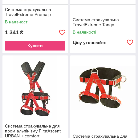
Система страхувальна
TravelExtreme Promalp
Система страхувальна
В наявності
TravelExtreme Tango
1 341
В наявності
₴
Ціну уточнюйте
Купити
Система страхувальна для
пром альпінізму FirstAscent
URBAN + comfort
Система страхувальна для