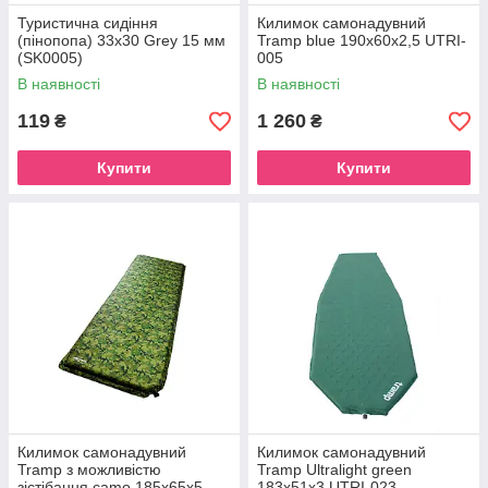
Туристична сидіння
Килимок самонадувний
(пінопопа) 33х30 Grey 15 мм
Tramp blue 190x60x2,5 UTRI-
(SK0005)
005
В наявності
В наявності
119
1 260
₴
₴
Купити
Купити
Килимок самонадувний
Килимок самонадувний
Tramp з можливістю
Tramp Ultralight green
зістібання camo 185х65х5
183х51х3 UTRI-023