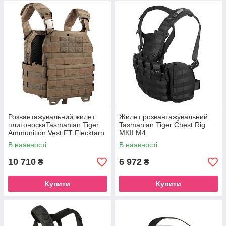
Розвантажувальний жилет
Жилет розвантажувальний
плитоноскаTasmanian Tiger
Tasmanian Tiger Chest Rig
Ammunition Vest FT Flecktarn
MKII M4
II
В наявності
В наявності
10 710
6 972
₴
₴
Купити
Купити