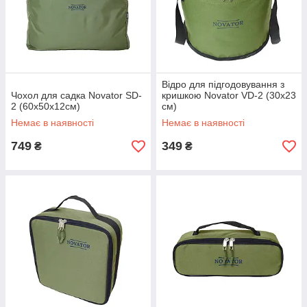
Відро для підгодовування з
Чохол для садка Novator SD-
кришкою Novator VD-2 (30x23
2 (60х50х12см)
см)
Немає в наявності
Немає в наявності
749
349
₴
₴