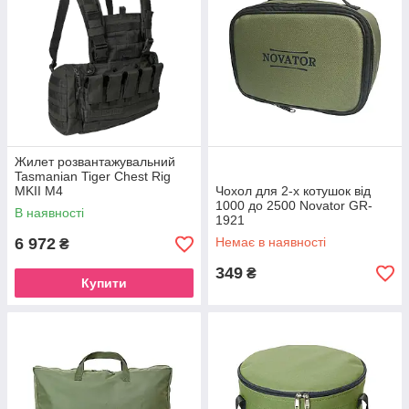
Жилет розвантажувальний
Tasmanian Tiger Chest Rig
MKII M4
Чохол для 2-х котушок від
1000 до 2500 Novator GR-
В наявності
1921
6 972
Немає в наявності
₴
349
₴
Купити