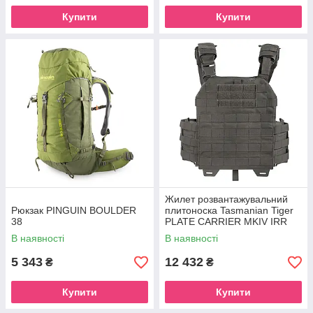
Купити
Купити
Жилет розвантажувальний
Рюкзак PINGUIN BOULDER
плитоноска Tasmanian Tiger
38
PLATE CARRIER MKIV IRR
розмір S/M
В наявності
В наявності
5 343
12 432
₴
₴
Купити
Купити