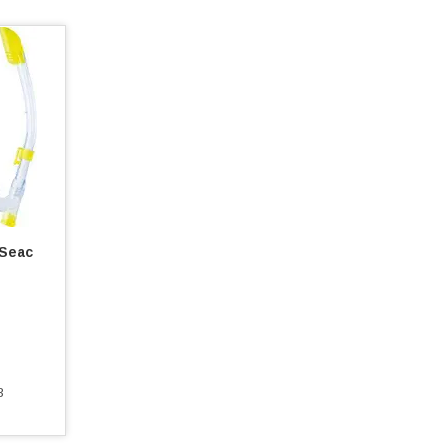
 Seac
3