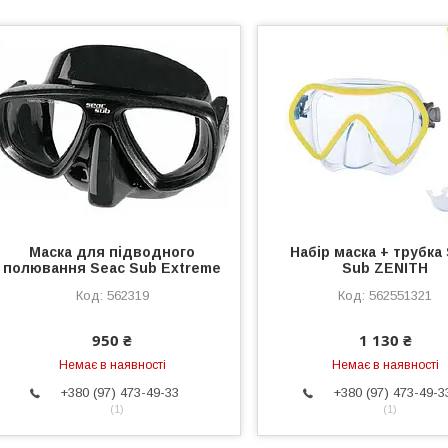
Маска для підводного
Набір маска + трубка
полювання Seac Sub Extreme
Sub ZENITH
562319
562551321
950 ₴
1 130 ₴
Немає в наявності
Немає в наявності
+380 (97) 473-49-33
+380 (97) 473-49-3
1
1