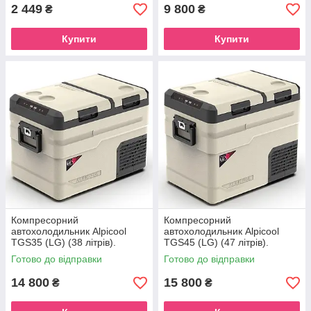
2 449
9 800
₴
₴
Купити
Купити
Компресорний
Компресорний
автохолодильник Alpicool
автохолодильник Alpicool
TGS35 (LG) (38 літрів).
TGS45 (LG) (47 літрів).
Двокамерний. До -20℃, (12,
Двокамерний. До -20℃, (12,
Готово до відправки
Готово до відправки
24, 220 вольт)
24, 220 вольт)
14 800
15 800
₴
₴