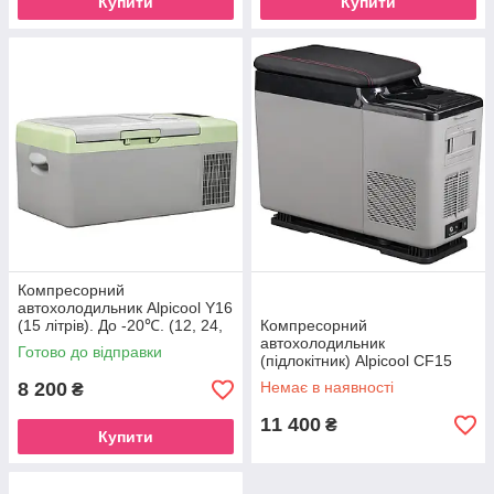
Купити
Купити
Компресорний
автохолодильник Alpicool Y16
(15 літрів). До -20℃. (12, 24,
Компресорний
220 вольт)
автохолодильник
Готово до відправки
(підлокітник) Alpicool CF15
(13 літрів). До -20℃. (12, 24
8 200
Немає в наявності
₴
Вольт)
11 400
₴
Купити