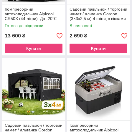
Компресорний
Садовий павільйон / торговий
автохолодильник Alpicool
намет / альтанка Gordon
CR50X (44 літри). До -20℃.
(3×3х2,5 м) 4 стіни, з вікнами
(12, 24 вольт)
та захистом UV 50+
Готово до відправки
В наявності
(Графітовий)
13 600
2 690
₴
₴
Купити
Купити
Садовий павільйон / торговий
Компресорний
намет / альтанка Gordon
автохолодильник Alpicool