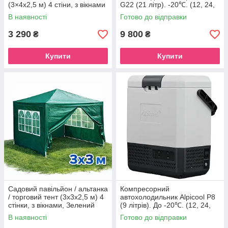
(3×4х2,5 м) 4 стіни, з вікнами
G22 (21 літр). -20℃. (12, 24,
та захистом UV 50+
220V)
В наявності
Готово до відправки
(Графітовий)
3 290
9 800
₴
₴
Купити
Купити
Садовий павільйон / альтанка
Компресорний
/ торговий тент (3x3x2,5 м) 4
автохолодильник Alpicool P8
стінки, з вікнами, Зелений
(9 літрів). До -20℃. (12, 24,
220 вольт)
В наявності
Готово до відправки