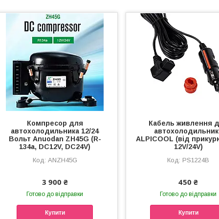
Компресор для
Кабель живлення 
автохолодильника 12/24
автохолодильник
Вольт Anuodan ZH45G (R-
ALPICOOL (від прикур
134a, DC12V, DC24V)
12V/24V)
ANZH45G
PS1224B
3 900 ₴
450 ₴
Готово до відправки
Готово до відправки
Купити
Купити