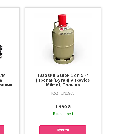
для
Газовий балон 12 л 5 кг
а
(Пропан/Бутан) Vitkovice
ювача,
Milmet, Польща
UN1965
1 990 ₴
В наявності
Купити