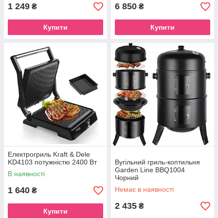
1 249
6 850
₴
₴
Купити
Купити
Електрогриль Kraft & Dele
KD4103 потужністю 2400 Вт
Вугільний гриль-коптильня
Garden Line BBQ1004
В наявності
Чорний
1 640
Немає в наявності
₴
2 435
₴
Купити