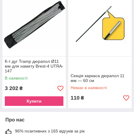
К-т дуг Tramp дюрапол Ø11
мм для намету Brest-4 UTRA-
147
Секція каркаса дюрапол 11
В наявності
мм — 60 см
3 202
Немає в наявності
₴
110
₴
Купити
Про нас
96% позитивних з 165 відгуків за рік