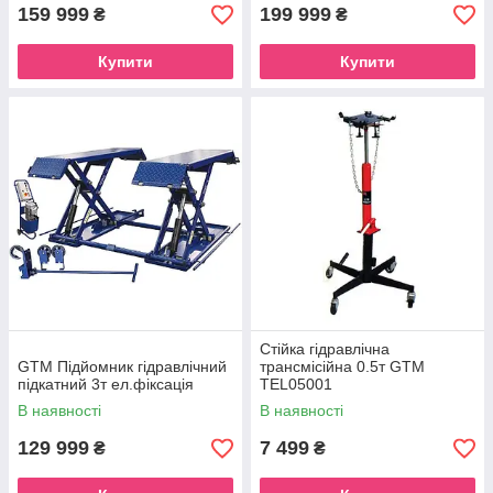
159 999
199 999
₴
₴
Купити
Купити
Стійка гідравлічна
GTM Підйомник гідравлічний
трансмісійна 0.5т GTM
підкатний 3т ел.фіксація
TEL05001
В наявності
В наявності
129 999
7 499
₴
₴