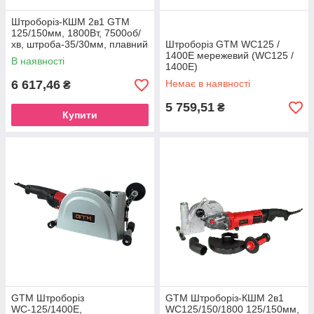
Штроборіз-КШМ 2в1 GTM
125/150мм, 1800Вт, 7500об/
хв, штроба-35/30мм, плавний
Штроборіз GTM WC125 /
пуск
1400E мережевий (WC125 /
В наявності
1400E)
6 617,46
Немає в наявності
₴
5 759,51
₴
Купити
GTM Штроборіз
GTM Штроборіз-КШМ 2в1
WС-125/1400E,
WC125/150/1800 125/150мм,