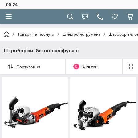
00:24
Товари та послуги
Електроінструмент
Штроборізи, б
Штроборізи, бетоношліфувачі
Сортування
0
Фільтри