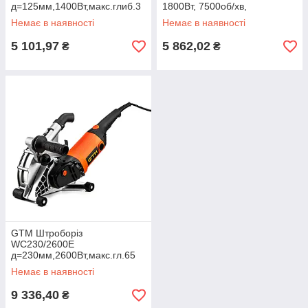
д=125мм,1400Вт,макс.глиб.3
1800Вт, 7500об/хв,
0мм, 9500об.
штроба-35/30мм, плавний
Немає в наявності
Немає в наявності
пуск
5 101,97
5 862,02
₴
₴
GTM Штроборіз
WC230/2600E
д=230мм,2600Вт,макс.гл.65
мм,6600об.
Немає в наявності
9 336,40
₴