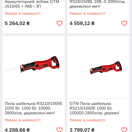
Акумуляторний лобзик GTM
RS18/150BL 18В, 0-3000х/хв,
JS18/65 + АКБ і ЗП
дерево/кол.мет/
сталь-150/22/10 мм, КАРКАС
Немає в наявності
Немає в наявності
(без АКБ I ЗП)
5 264,02
4 559,12
₴
₴
Пила шабельна RS210/1000E
GTM Пила шабельна
1000 Вт, 1000 Вт, 10000-
RS210/1000E 1000 Вт,
2800х/хв, дерево/кол.мет/
100000-2800х/хв, дерево/
сталь — 210/28/10 мм
кол.мет/сталь — 210/28/10
Немає в наявності
Немає в наявності
мм
4 288,66
3 799,07
₴
₴