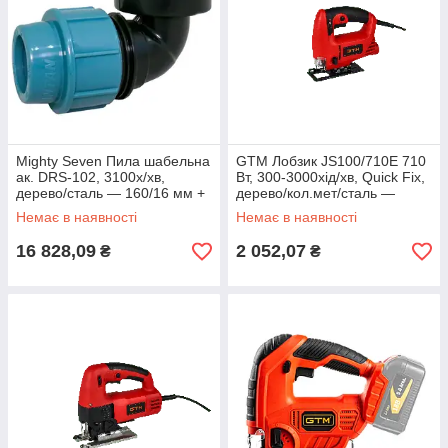
Mighty Seven Пила шабельна
GTM Лобзик JS100/710E 710
ак. DRS-102, 3100х/хв,
Вт, 300-3000хід/хв, Quick Fix,
дерево/сталь — 160/16 мм +
дерево/кол.мет/сталь —
акум.5Аг-2шт, зарядний
100/20/10 мм
Немає в наявності
Немає в наявності
пристрій,
16 828,09
2 052,07
₴
₴