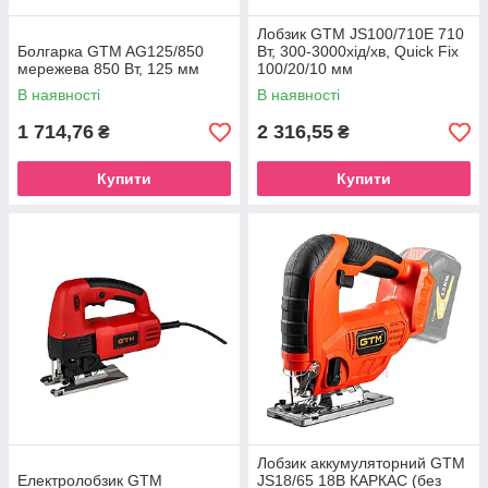
Лобзик GTM JS100/710E 710
Болгарка GTM AG125/850
Вт, 300-3000хід/хв, Quick Fix
мережева 850 Вт, 125 мм
100/20/10 мм
В наявності
В наявності
1 714,76
2 316,55
₴
₴
Купити
Купити
Лобзик аккумуляторний GTM
Електролобзик GTM
JS18/65 18В КАРКАС (без