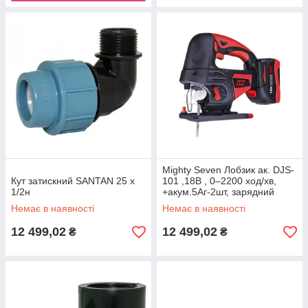
Mighty Seven Лобзик ак. DJS-
Кут затискний SANTAN 25 х
101 ,18В , 0–2200 ход/хв,
1/2н
+акум.5Аг-2шт, зарядний
пристрій, кейс
Немає в наявності
Немає в наявності
12 499,02
12 499,02
₴
₴