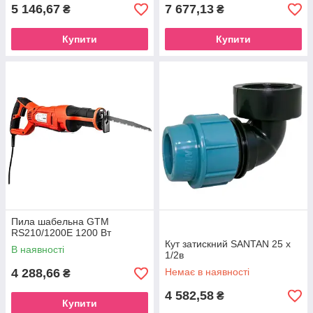
5 146,67
7 677,13
₴
₴
Купити
Купити
Пила шабельна GTM
RS210/1200E 1200 Вт
Кут затискний SANTAN 25 х
В наявності
1/2в
4 288,66
Немає в наявності
₴
4 582,58
₴
Купити