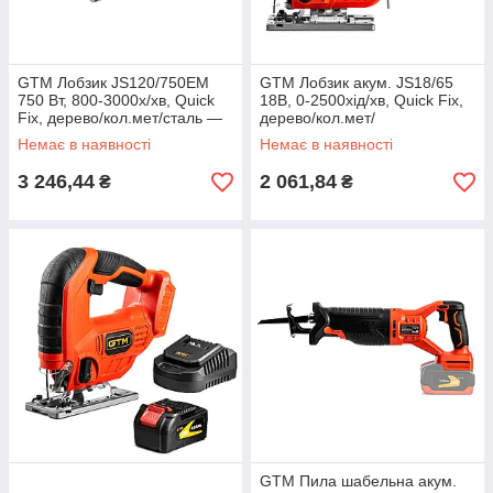
GTM Лобзик JS120/750EM
GTM Лобзик акум. JS18/65
750 Вт, 800-3000х/хв, Quick
18В, 0-2500хід/хв, Quick Fix,
Fix, дерево/кол.мет/сталь —
дерево/кол.мет/
120/24/10 мм
сталь-65/10/6мм, КАРКАС
Немає в наявності
Немає в наявності
(без АКБ и ЗП)
3 246,44
2 061,84
₴
₴
GTM Пила шабельна акум.