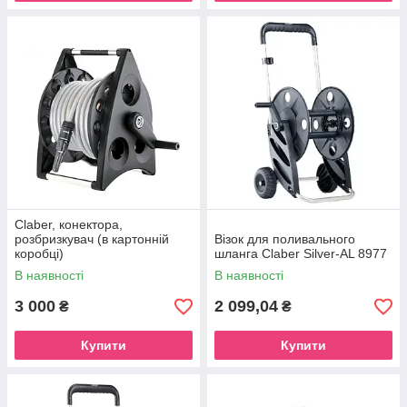
Claber, конектора,
розбризкувач (в картонній
Візок для поливального
коробці)
шланга Claber Silver-AL 8977
В наявності
В наявності
3 000
2 099,04
₴
₴
Купити
Купити