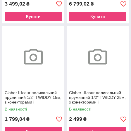
3 499,02
6 799,02
₴
₴
Купити
Купити
Claber Шланг поливальний
Claber Шланг поливальний
пружинний 1/2" TWIDDY 15м,
пружинний 1/2" TWIDDY 25м,
з конекторами і
з конекторами і
розпилювачем
розпилювачем
В наявності
В наявності
1 799,04
2 499
₴
₴