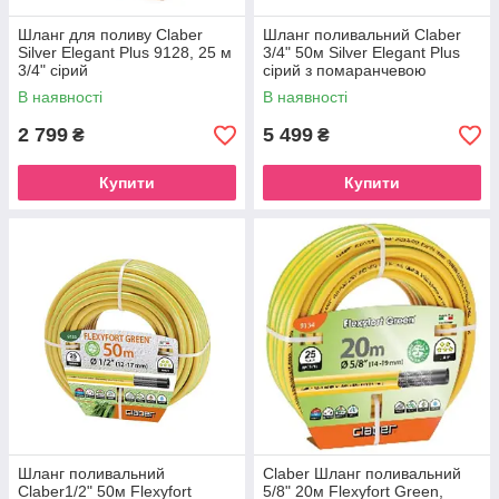
Шланг для поливу Claber
Шланг поливальний Claber
Silver Elegant Plus 9128, 25 м
3/4" 50м Silver Elegant Plus
3/4" сірий
сірий з помаранчевою
полосою
В наявності
В наявності
2 799
5 499
₴
₴
Купити
Купити
Шланг поливальний
Claber Шланг поливальний
Claber1/2" 50м Flexyfort
5/8" 20м Flexyfort Green,