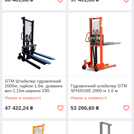
GTM Штабелер гідравлічний
2000кг, підйом-1,6м, довжина
Гідравлічний штабелер GTM
вил 1,15м,ширина 330-
SFH2016E 2000 кг 1.6 м
850мм, колір - чорний
Немає в наявності
Немає в наявності
47 422,24
53 266,60
₴
₴