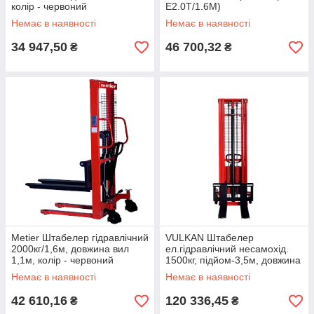
колір - червоний
E2.0T/1.6M)
Немає в наявності
Немає в наявності
34 947,50
46 700,32
₴
₴
Metier Штабелер гідравлічний
VULKAN Штабелер
2000кг/1,6м, довжина вил
ел.гідравлічний несамохід.
1,1м, колір - червоний
1500кг, підйом-3,5м, довжина
вил 1,1м
Немає в наявності
Немає в наявності
42 610,16
120 336,45
₴
₴