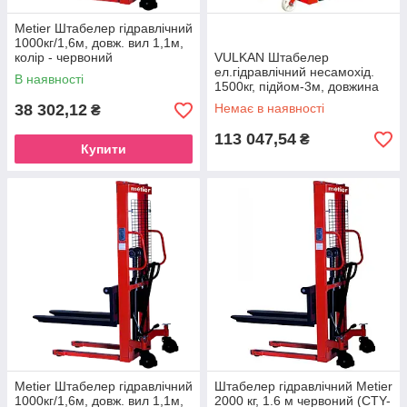
Metier Штабелер гідравлічний
1000кг/1,6м, довж. вил 1,1м,
колір - червоний
VULKAN Штабелер
ел.гідравлічний несамохід.
В наявності
1500кг, підйом-3м, довжина
вил 1150мм
38 302,12
Немає в наявності
₴
113 047,54
₴
Купити
Metier Штабелер гідравлічний
Штабелер гідравлічний Metier
1000кг/1,6м, довж. вил 1,1м,
2000 кг, 1.6 м червоний (CTY-