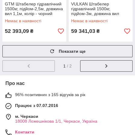
GTM Штабелер гідравлічний
VULKAN Штабелер
1500кг, підйом-2,5м, довжина
гідравлічний 1500кг,
вил 1,1м, колір - чорний
підйом-3м, довжина вил
1,1м, колір-жовтий
Немає в наявності
Немає в наявності
52 393,09
59 341,03
₴
₴
Показати ще
1
/ 2
Про нас
96% позитивних з 165 відгуків за рік
Працює з 07.07.2016
м. Черкаси
18008 Ложешнікова 1/1, Черкаси, Україна
Контакти