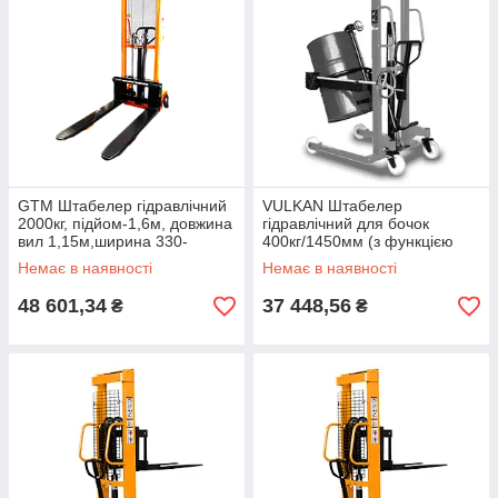
GTM Штабелер гідравлічний
VULKAN Штабелер
2000кг, підйом-1,6м, довжина
гідравлічний для бочок
вил 1,15м,ширина 330-
400кг/1450мм (з функцією
740мм/палета 1200*1000
нахилу бочки)
Немає в наявності
Немає в наявності
48 601,34
37 448,56
₴
₴