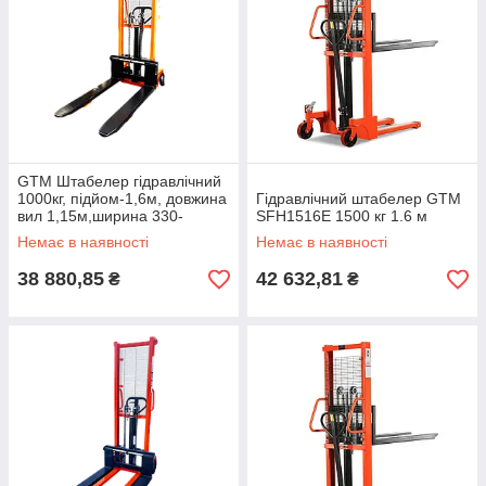
GTM Штабелер гідравлічний
1000кг, підйом-1,6м, довжина
Гідравлічний штабелер GTM
вил 1,15м,ширина 330-
SFH1516E 1500 кг 1.6 м
740мм/палета 1200*1000
Немає в наявності
Немає в наявності
38 880,85
42 632,81
₴
₴