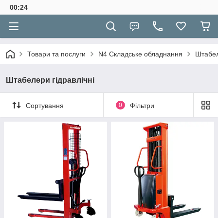
00:24
Товари та послуги
N4 Складське обладнання
Штабел
Штабелери гідравлічні
Сортування
0
Фільтри