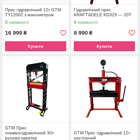
Прес гідравлічний 12т GTM
Гідравлічний прес
TY12002 з манометром
KRAFT&DELE KD329 — 20T
В наявності
В наявності
16 999
8 990
₴
₴
Купити
Купити
GTM Прес
пневмогідравлічний 30т
GTM Прес гідравлічний 12т
рухома каретка
настільний