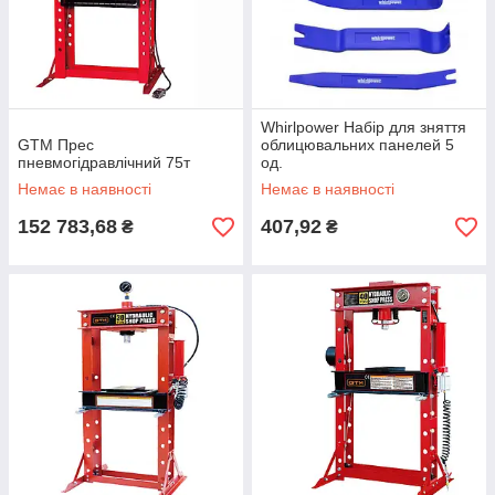
Whirlpower Набір для зняття
GTM Прес
облицювальних панелей 5
пнeвмoгідpaвлічний 75т
од.
Немає в наявності
Немає в наявності
152 783,68
407,92
₴
₴