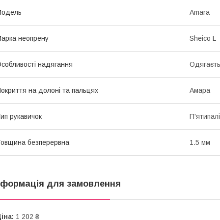
Мoдель
Amara
арка неопрену
Sheico L
собливості надягання
Одягаєть
окриття на долоні та пальцях
Амара
ип рукавичок
П'ятипалі
овщина безперервна
1.5 мм
нформація для замовлення
іна:
1 202 ₴