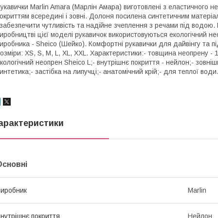
укавички Marlin Amara (Марлін Амара) виготовлені з еластичного 
окриттям всередині і зовні. Долоня посилена синтетичним матеріал
 забезпечити чутливість та надійне зчеплення з речами під водою.
иробництві цієї моделі рукавичок використовуються екологічний не
иробника - Sheico (Шейко). Комфортні рукавички для дайвінгу та п
озміри: XS, S, M, L, XL, XXL. Характеристики:- товщина неопрену - 
кологічний неопрен Sheico L;- внутрішнє покриття - нейлон;- зовніш
интетика;- застібка на липучці;- анатомічний крій;- для теплої води
арактеристики
Основні
иробник
Marlin
нутрішнє покриття
Нейлон