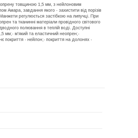
неопрену товщиною 1,5 мм, з нейлоновим
ом Амара, завдання якого - захистити від порізів
 Манжети регулюється застібкою на липучці. При
опрен та тканинні матеріали провідного світового
ідводного полювання в теплій воді. Доступні
1,5 мм;- м'який та еластичний неопрен;-
нє покриття - нейлон;- покриття на долонях -
.