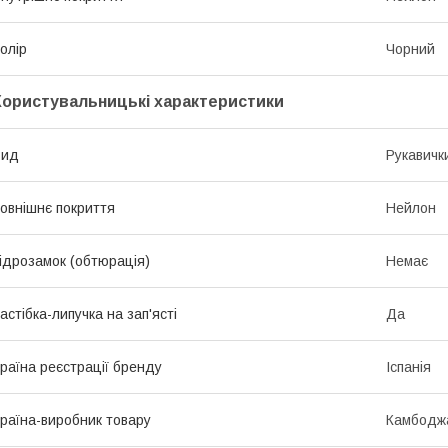
олір
Чорний
Користувальницькі характеристики
Вид
Рукавичк
овнішнє покриття
Нейлон
ідрозамок (обтюрація)
Немає
астібка-липучка на зап'ясті
Да
раїна реєстрації бренду
Іспанія
раїна-виробник товару
Камбодж