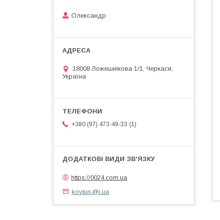
Олександр
18008 Ложешнікова 1/1, Черкаси,
Україна
1
+380 (97) 473-49-33
https://0024.com.ua
kovtun.@i.ua