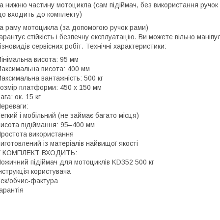
а нижню частину мотоцикла (сам підіймач, без використання ручок
о входить до комплекту)
а раму мотоцикла (за допомогою ручок рами)
арантує стійкість і безпечну експлуатацію. Ви можете вільно мані
ізновидів сервісних робіт. Технічні характеристики:
інімальна висота: 95 мм
аксимальна висота: 400 мм
аксимальна вантажність: 500 кг
озмір платформи: 450 x 150 мм
ага: ок. 15 кг
ереваги:
егкий і мобільний (не займає багато місця)
исота підіймання: 95–400 мм
ростота використання
иготовлений із матеріалів найвищої якості
У КОМПЛЕКТ ВХОДИТЬ:
ожичний підіймач для мотоциклів KD352 500 кг
нструкція користувача
ек/обчис-фактура
арантія