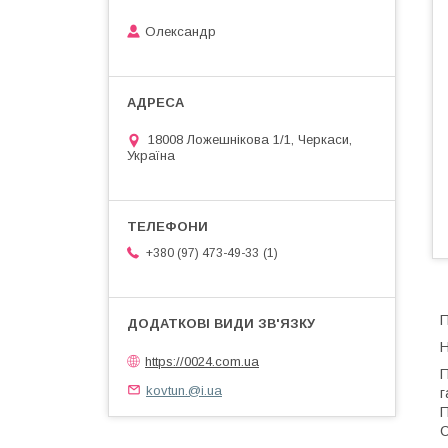
Олександр
18008 Ложешнікова 1/1, Черкаси,
Україна
1
+380 (97) 473-49-33
П
Н
https://0024.com.ua
П
kovtun.@i.ua
г
П
С