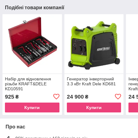
Подібні товари компанії
Набір для відновлення
Генератор інверторний
Інве
різьби KRAFT&DELE
3.3 кВт Kraft Dele KD681
гене
KD10591
Kraf
925
24 900
24 
₴
₴
Купити
Купити
Про нас