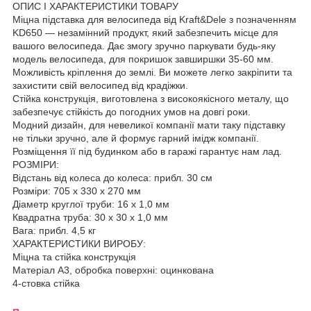
ОПИС І ХАРАКТЕРИСТИКИ ТОВАРУ
Міцна підставка для велосипеда від Kraft&Dele з позначенням
KD650 — незамінний продукт, який забезпечить місце для
вашого велосипеда. Дає змогу зручно паркувати будь-яку
модель велосипеда, для покришок завширшки 35-60 мм.
Можливість кріплення до землі. Ви можете легко закріпити та
захистити свій велосипед від крадіжки.
Стійка конструкція, виготовлена з високоякісного металу, що
забезпечує стійкість до погодних умов на довгі роки.
Модний дизайн, для невеликої компанії мати таку підставку
не тільки зручно, але й формує гарний імідж компанії.
Розміщення її під будинком або в гаражі гарантує нам лад.
РОЗМІРИ:
Відстань від колеса до колеса: прибл. 30 см
Розміри: 705 x 330 x 270 мм
Діаметр круглої труби: 16 x 1,0 мм
Квадратна труба: 30 x 30 x 1,0 мм
Вага: прибл. 4,5 кг
ХАРАКТЕРИСТИКИ ВИРОБУ:
Міцна та стійка конструкція
Матеріал A3, обробка поверхні: оцинкована
4-стовка стійка