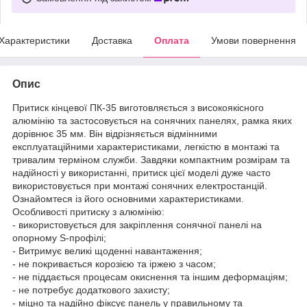
Характеристики
Доставка
Оплата
Умови повернення
Опис
Притиск кінцевої ПК-35 виготовляється з високоякісного
алюмінію та застосовується на сонячних панелях, рамка яких
дорівнює 35 мм. Він відрізняється відмінними
експлуатаційними характеристиками, легкістю в монтажі та
тривалим терміном служби. Завдяки компактним розмірам та
надійності у використанні, притиск цієї моделі дуже часто
використовується при монтажі сонячних електростанцій.
Ознайомтеся із його основними характеристиками.
Особливості притиску з алюмінію:
- використовується для закріплення сонячної панелі на
опорному S-профілі;
- Витримує великі щоденні навантаження;
- не покривається корозією та іржею з часом;
- не піддається процесам окиснення та іншим деформаціям;
- не потребує додаткового захисту;
- міцно та надійно фіксує панель у правильному та