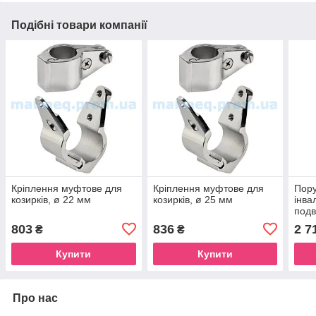
Подібні товари компанії
Кріплення муфтове для
Кріплення муфтове для
Пору
козирків, ø 22 мм
козирків, ø 25 мм
інва
подв
з кр
803
836
2 7
₴
₴
розм
труб
Купити
Купити
Про нас