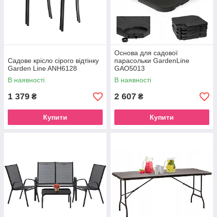
Основа для садової
Садове крісло сірого відтінку
парасольки GardenLine
Garden Line ANH6128
GAO5013
В наявності
В наявності
1 379
2 607
₴
₴
Купити
Купити