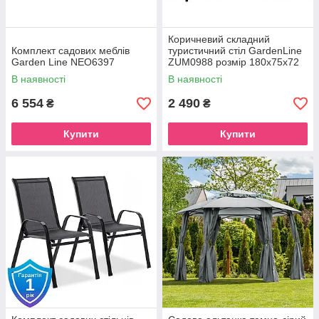
Коричневий складний
Комплект садових меблів
туристичний стіл GardenLine
Garden Line NEO6397
ZUM0988 розмір 180x75x72
см
В наявності
В наявності
6 554
2 490
₴
₴
Купити
Купити