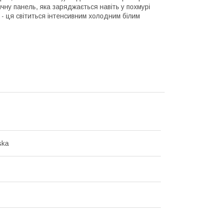
ну панель, яка заряджається навіть у похмурі
 - ця світиться інтенсивним холодним білим
ska