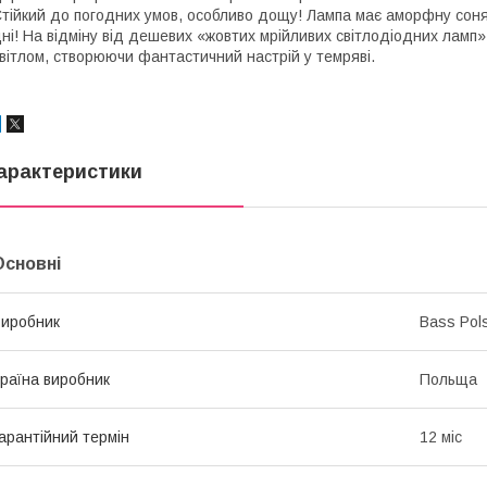
тійкий до погодних умов, особливо дощу! Лампа має аморфну соняч
ні! На відміну від дешевих «жовтих мрійливих світлодіодних ламп»
вітлом, створюючи фантастичний настрій у темряві.
арактеристики
Основні
иробник
Bass Pol
раїна виробник
Польща
арантійний термін
12 міс