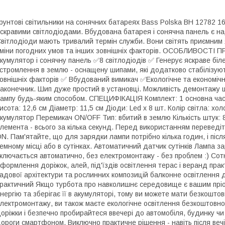
рунтові світильники на сонячних батареях Bass Polska BH 12782 1
скравими світлодіодами. Вбудована батарея і сонячна панель є н
вітлодіоди мають тривалий термін служби. Вони світять приємним я
міни погодних умов та інших зовнішніх факторів. ОСОБЛИВОСТІ
кумулятор і сонячну панель ✅8 світлодіодів ✅ Генерує яскраве біле
стромлення в землю - оснащену шипами, які додатково стабілізують
овнішніх факторів ✅ Вбудований вимикач ✅Екологічне та економіч
аконечник. Шип дуже простий в установці. Можливість демонтажу ш
ампу будь-яким способом. СПЕЦИФІКАЦІЯ Комплект: 1 основна час
исота: 12,6 см Діаметр: 11,5 см Діоди: Led x 8 шт. Колір світла: х
кумулятор Перемикач ON/OFF Тип: вбитий в землю Кількість штук: 8 
лемента - всього за кілька секунд. Перед використанням переведі
N. Пам'ятайте, що для зарядки лампи потрібно кілька годин, і післ
емному місці або в сутінках. Автоматичний датчик сутінків Лампа з
ключається автоматично, без електромонтажу - без проблем :) Сот
формлення доріжок, алей, під'їздів освітлення терас і веранд практ
адової архітектури та рослинних композицій балконне освітлення д
рактичний Якщо турбота про навколишнє середовище є вашим пріо
нергію та зберігає її в акумуляторі, тому ви можете мати безкоштов
лектромонтажу, ви також маєте екологічне освітлення безкоштовно
оріжки і безпечно пробирайтеся ввечері до автомобіля, будинку чи а
ороги смартфоном. Виключно практичне рішення - навіть після вечірк