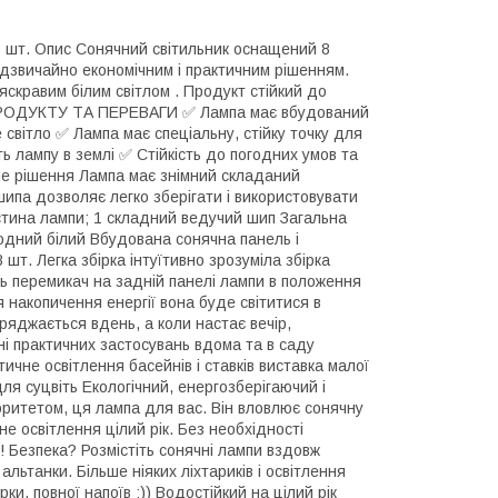
6 шт. Опис Сонячний світильник оснащений 8
адзвичайно економічним і практичним рішенням.
скравим білим світлом . Продукт стійкий до
 ПРОДУКТУ ТА ПЕРЕВАГИ ✅ Лампа має вбудований
 світло ✅ Лампа має спеціальну, стійку точку для
 лампу в землі ✅ Стійкість до погодних умов та
не рішення Лампа має знімний складаний
ипа дозволяє легко зберігати і використовувати
тина лампи; 1 складний ведучий шип Загальна
олодний білий Вбудована сонячна панель і
шт. Легка збірка інтуїтивно зрозуміла збірка
ть перемикач на задній панелі лампи в положення
я накопичення енергії вона буде світитися в
аряджається вдень, а коли настає вечір,
ні практичних застосувань вдома та в саду
ичне освітлення басейнів і ставків виставка малої
ля суцвіть Екологічний, енергозберігаючий і
ритетом, ця лампа для вас. Він вловлює сонячну
не освітлення цілий рік. Без необхідності
! Безпека? Розмістіть сонячні лампи вздовж
льтанки. Більше ніяких ліхтариків і освітлення
и, повної напоїв :)) Водостійкий на цілий рік