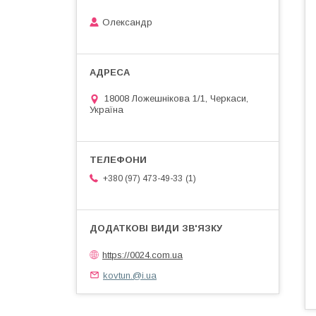
Олександр
18008 Ложешнікова 1/1, Черкаси,
Україна
1
+380 (97) 473-49-33
https://0024.com.ua
kovtun.@i.ua