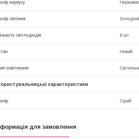
олір корпусу
Нержавію
олір світіння
Холодний
ількість світлодіодів
8 шт.
Стан
Новий
ип освітлення
Світильн
Користувальницькі характеристики
олір
Сірий
нформація для замовлення