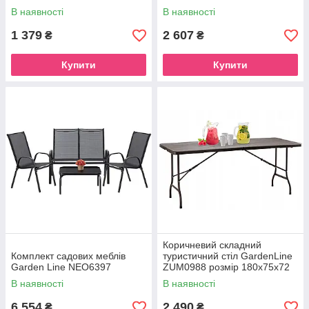
В наявності
В наявності
1 379
2 607
₴
₴
Купити
Купити
Коричневий складний
Комплект садових меблів
туристичний стіл GardenLine
Garden Line NEO6397
ZUM0988 розмір 180x75x72
см
В наявності
В наявності
6 554
2 490
₴
₴