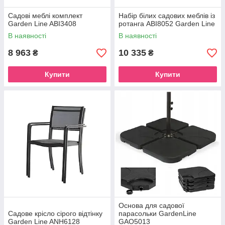
Садові меблі комплект
Набір білих садових меблів із
Garden Line ABI3408
ротанга ABI8052 Garden Line
В наявності
В наявності
8 963
10 335
₴
₴
Купити
Купити
Основа для садової
Садове крісло сірого відтінку
парасольки GardenLine
Garden Line ANH6128
GAO5013