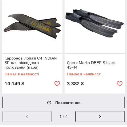
Карбонові лопаті C4 INDIAN
SF для підводного
Ласти Marlin DEEP S black
полювання (пара)
43-44
Немає в наявності
Немає в наявності
10 149
3 382
₴
₴
Показати ще
1
/ 4