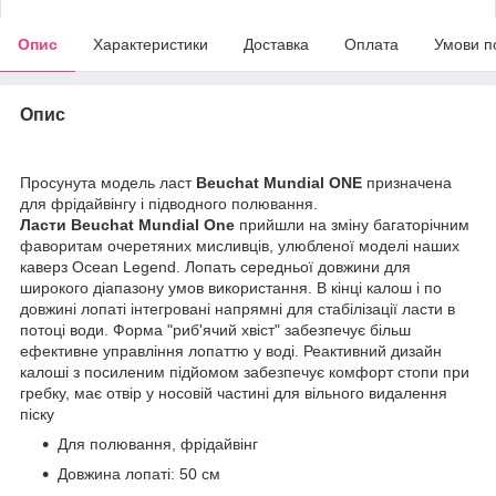
Опис
Характеристики
Доставка
Оплата
Умови п
Опис
Просунута модель ласт
Beuchat Mundial ONE
призначена
для фрідайвінгу і підводного полювання.
Ласти Beuchat Mundial One
прийшли на зміну багаторічним
фаворитам очеретяних мисливців, улюбленої моделі наших
каверз Ocean Legend. Лопать середньої довжини для
широкого діапазону умов використання. В кінці калош і по
довжині лопаті інтегровані напрямні для стабілізації ласти в
потоці води. Форма "риб'ячий хвіст" забезпечує більш
ефективне управління лопаттю у воді. Реактивний дизайн
калоші з посиленим підйомом забезпечує комфорт стопи при
гребку, має отвір у носовій частині для вільного видалення
піску
Для полювання, фрідайвінг
Довжина лопаті: 50 см