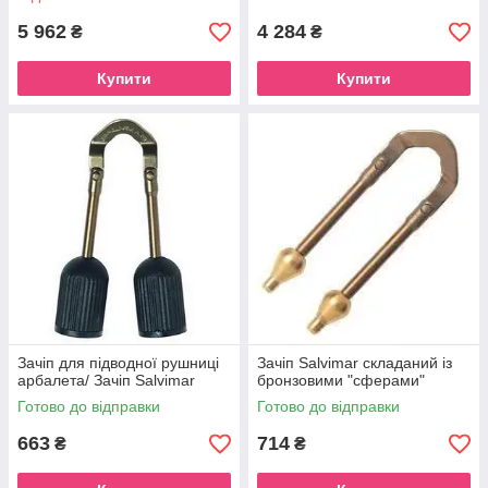
5 962
4 284
₴
₴
Купити
Купити
Зачіп для підводної рушниці
Зачіп Salvimar складаний із
арбалета/ Зачіп Salvimar
бронзовими "сферами"
Готово до відправки
Готово до відправки
663
714
₴
₴