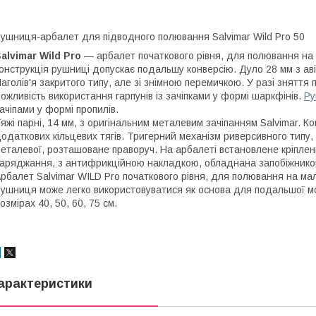
ушниця-арбалет для підводного полювання Salvimar Wild Pro 50
alvimar Wild Pro
— арбалет початкового рівня, для полювання на
онструкція рушниці допускає подальшу конверсію. Дуло 28 мм з ав
аголів'я закритого типу, але зі знімною перемичкою. У разі зняття 
ожливість використання гарпунів із зачіпками у формі шаркфінів.
Ру
ачіпами у формі пропилів.
яжі парні, 14 мм, з оригінальним металевим зачіпанням Salvimar. К
одаткових кільцевих тягів. Тригерний механізм риверсивного типу, 
еталевої, розташоване праворуч. На арбалеті встановлене кріплен
аряджання, з антифрикційною накладкою, обладнана запобіжником. 
рбалет Salvimar WILD Pro початкового рівня, для полювання на ма
ушниця може легко використовуватися як основа для подальшої мо
озмірах 40, 50, 60, 75 см.
арактеристики