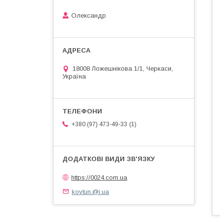
Олександр
18008 Ложешнікова 1/1, Черкаси,
Україна
1
+380 (97) 473-49-33
https://0024.com.ua
kovtun.@i.ua