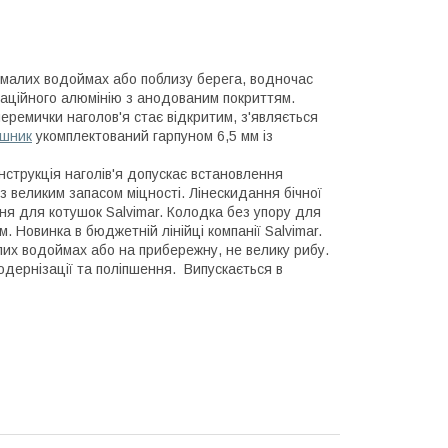
 малих водоймах або поблизу берега, водночас
іаційного алюмінію з анодованим покриттям.
перемички наголов'я стає відкритим, з'являється
шник
укомплектований гарпуном 6,5 мм із
онструкція наголів'я допускає встановлення
з великим запасом міцності. Лінескидання бічної
ня для котушок Salvimar. Колодка без упору для
Новинка в бюджетній лінійці компанії Salvimar.
лих водоймах або на прибережну, не велику рибу.
дернізації та поліпшення. Випускається в