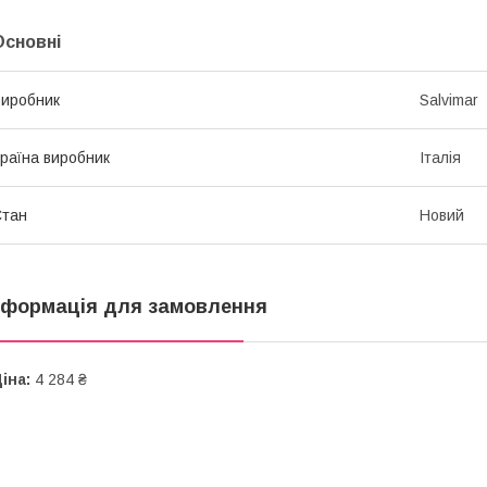
Основні
иробник
Salvimar
раїна виробник
Італія
Стан
Новий
нформація для замовлення
іна:
4 284 ₴