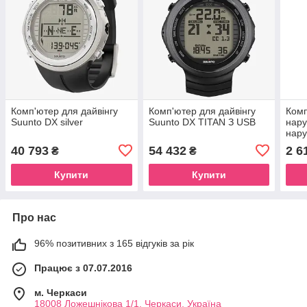
Комп'ютер для дайвінгу
Комп'ютер для дайвінгу
Комп
Suunto DX silver
Suunto DX TITAN З USB
нару
нару
шнур
40 793
54 432
2 6
₴
₴
Купити
Купити
Про нас
96% позитивних з 165 відгуків за рік
Працює з 07.07.2016
м. Черкаси
18008 Ложешнікова 1/1, Черкаси, Україна