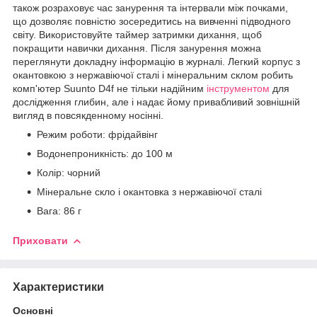
також розраховує час занурення та інтервали між почками,
що дозволяє повністю зосередитись на вивченні підводного
світу. Використовуйте таймер затримки дихання, щоб
покращити навички дихання. Після занурення можна
переглянути докладну інформацію в журналі. Легкий корпус з
окантовкою з нержавіючої сталі і мінеральним склом робить
комп'ютер Suunto D4f не тільки надійним
інструментом
для
дослідження глибин, але і надає йому привабливий зовнішній
вигляд в повсякденному носінні.
Режим роботи: фрідайвінг
Водонепроникність: до 100 м
Колір: чорний
Мінеральне скло і окантовка з нержавіючої сталі
Вага: 86 г
Приховати
Характеристики
Основні