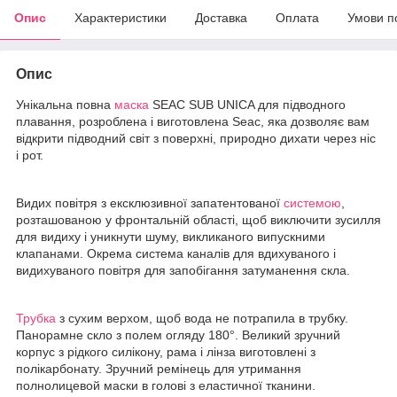
Опис
Характеристики
Доставка
Оплата
Умови п
Опис
Унікальна повна
маска
SEAC SUB UNICA для підводного
плавання, розроблена і виготовлена Seac, яка дозволяє вам
відкрити підводний світ з поверхні, природно дихати через ніс
і рот.
Видих повітря з ексклюзивної запатентованої
системою
,
розташованою у фронтальній області, щоб виключити зусилля
для видиху і уникнути шуму, викликаного випускними
клапанами. Окрема система каналів для вдихуваного і
видихуваного повітря для запобігання затуманення скла.
Трубка
з сухим верхом, щоб вода не потрапила в трубку.
Панорамне скло з полем огляду 180°. Великий зручний
корпус з рідкого силікону, рама і лінза виготовлені з
полікарбонату. Зручний ремінець для утримання
полнолицевой маски в голові з еластичної тканини.