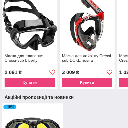
Маска для плавання
Маска для дайвінгу Cressi-
Маск
Cressi-sub Liberty
sub DUKE повна
Cres
2 091
3 009
1 0
₴
₴
Купити
Купити
Акційні пропозиції та новинки
–16%