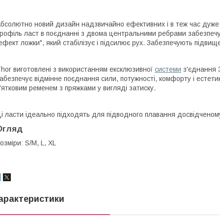
бсолютно новий дизайн надзвичайно ефективних і в теж час дуже 
рофіль ласт в поєднанні з двома центральними ребрами забезпечує
ефект ложки", який стабілізує і підсилює рух. Забезпечують підвище
hor виготовлені з використанням ексклюзивної
системи
з'єднання 3
абезпечує відмінне поєднання сили, потужності, комфорту і естети
'ятковим ременем з пряжками у вигляді затиску.
і ласти ідеально підходять для підводного плавання досвідченому
Огляд
озміри: S/M, L, XL
арактеристики