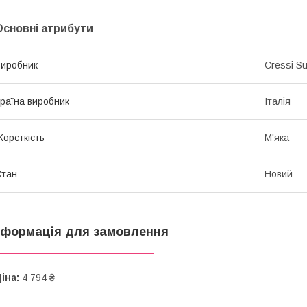
Основні атрибути
иробник
Cressi S
раїна виробник
Італія
орсткість
М'яка
Стан
Новий
нформація для замовлення
іна:
4 794 ₴