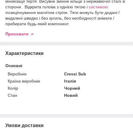
мінімізації тертя.
Висувне змінне кільце з нержавіючої сталі зі
сторони.
Відкрита голова з однією тягою і
системою
позиціонування магнітом стріли. Тяги
можуть бути додані /
видалені швидко і без зусиль, без необхідності знімати /
прибирати будь-який компонент.
Приховати
Характеристики
Основні
Виробник
Cressi Sub
Країна виробник
Італія
Колір
Чорний
Стан
Новий
Умови доставки