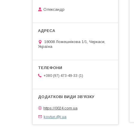
Олександр
18008 Ложешнікова 1/1, Черкаси,
Україна
1
+380 (97) 473-49-33
https://0024.com.ua
kovtun.@i.ua