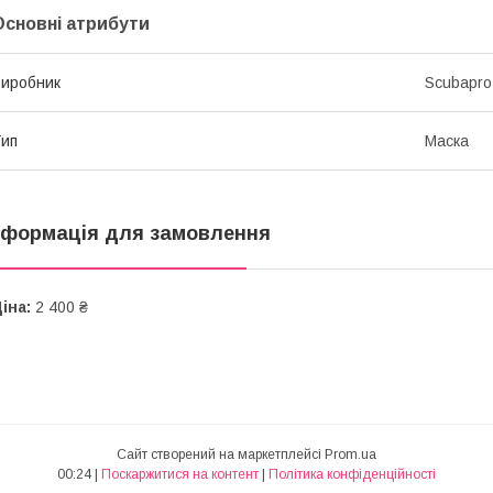
Основні атрибути
иробник
Scubapro
ип
Маска
нформація для замовлення
іна:
2 400 ₴
Сайт створений на маркетплейсі
Prom.ua
00:24 |
Поскаржитися на контент
|
Політика конфіденційності