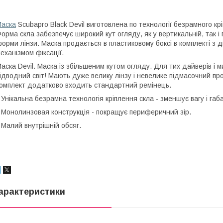
аска
Scubapro Black Devil виготовлена по технології безрамного крі
орма скла забезпечує широкий кут огляду, як у вертикальній, так і 
орми лінзи. Маска продається в пластиковому боксі в комплекті з
еханізмом фіксації.
аска Devil. Маска із збільшеним кутом огляду. Для тих дайверів і м
ідводний світ! Мають дуже велику лінзу і невелике підмасочний про
омплект додатково входить стандартний ремінець.
 Унікальна безрамна технологія кріплення скла - зменшує вагу і габ
 Монолинзовая конструкція - покращує периферичний зір.
 Малий внутрішній обсяг.
арактеристики