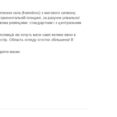
плення скла (frameless) з матового силікону.
горизонтальній площині, за рахунок унікальної
 двома ремінцями: стандартним і з центральним
исливців які хочуть мати саме велике вікно в
стір. Область огляду істотно збільшена! В
арити маски.