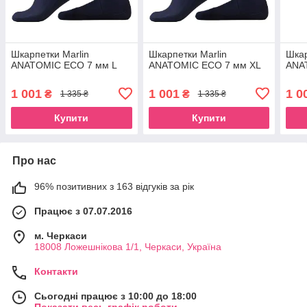
Шкарпетки Marlin
Шкарпетки Marlin
Шкар
ANATOMIC ECO 7 мм L
ANATOMIC ECO 7 мм XL
ANA
1 001
1 001
1 0
₴
₴
1 335 ₴
1 335 ₴
Купити
Купити
Про нас
96% позитивних з 163 відгуків за рік
Працює з 07.07.2016
м. Черкаси
18008 Ложешнікова 1/1, Черкаси, Україна
Контакти
Сьогодні працює з 10:00 до 18:00
Показати весь графік роботи