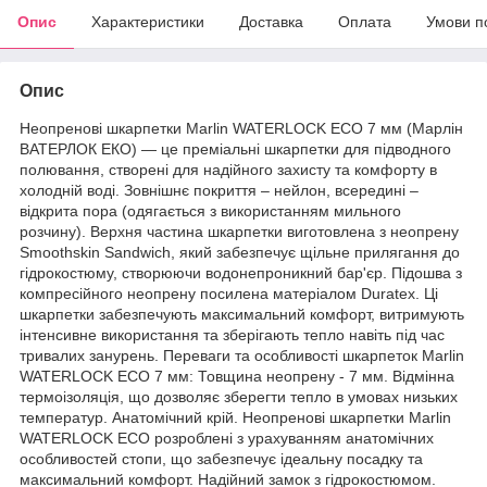
Опис
Характеристики
Доставка
Оплата
Умови п
Опис
Неопренові шкарпетки Marlin WATERLOCK ECO 7 мм (Марлін
ВАТЕРЛОК ЕКО) — це преміальні шкарпетки для підводного
полювання, створені для надійного захисту та комфорту в
холодній воді. Зовнішнє покриття – нейлон, всередині –
відкрита пора (одягається з використанням мильного
розчину). Верхня частина шкарпетки виготовлена з неопрену
Smoothskin Sandwich, який забезпечує щільне прилягання до
гідрокостюму, створюючи водонепроникний бар'єр. Підошва з
компресійного неопрену посилена матеріалом Duratex. Ці
шкарпетки забезпечують максимальний комфорт, витримують
інтенсивне використання та зберігають тепло навіть під час
тривалих занурень. Переваги та особливості шкарпеток Marlin
WATERLOCK ECO 7 мм: Товщина неопрену - 7 мм. Відмінна
термоізоляція, що дозволяє зберегти тепло в умовах низьких
температур. Анатомічний крій. Неопренові шкарпетки Marlin
WATERLOCK ECO розроблені з урахуванням анатомічних
особливостей стопи, що забезпечує ідеальну посадку та
максимальний комфорт. Надійний замок з гідрокостюмом.