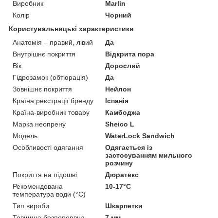
Виробник
Marlin
Колір
Чорний
Користувальницькі характеристики
Анатомія – правий, лівий
Да
Внутрішнє покриття
Відкрита пора
Вік
Дорослий
Гідрозамок (обтюрація)
Да
Зовнішнє покриття
Нейлон
Країна реєстрації бренду
Іспанія
Країна-виробник товару
Камбоджа
Марка неопрену
Sheico L
Мoдель
WaterLock Sandwich
Особливості одягання
Одягається із
застосуванням мильного
розчину
Покриття на підошві
Дюратекс
Рекомендована
10-17°C
температура води (°C)
Тип вироби
Шкарпетки
Товщина безперервна
7 мм