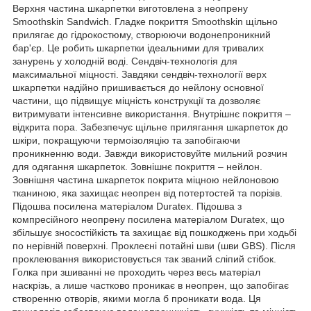
Верхня частина шкарпетки виготовлена з неопрену
Smoothskin Sandwich. Гладке покриття Smoothskin щільно
прилягає до гідрокостюму, створюючи водонепроникний
бар'єр. Це робить шкарпетки ідеальними для тривалих
занурень у холодній воді. Сендвіч-технологія для
максимальної міцності. Завдяки сендвіч-технології верх
шкарпетки надійно пришивається до нейлону основної
частини, що підвищує міцність конструкції та дозволяє
витримувати інтенсивне використання. Внутрішнє покриття –
відкрита пора. Забезпечує щільне прилягання шкарпеток до
шкіри, покращуючи термоізоляцію та запобігаючи
проникненню води. Завжди використовуйте мильний розчин
для одягання шкарпеток. Зовнішнє покриття – нейлон.
Зовнішня частина шкарпеток покрита міцною нейлоновою
тканиною, яка захищає неопрен від потертостей та порізів.
Підошва посилена матеріалом Duratex. Підошва з
компресійного неопрену посилена матеріалом Duratex, що
збільшує зносостійкість та захищає від пошкоджень при ходьбі
по нерівній поверхні. Проклеєні потайні шви (шви GBS). Після
проклеювання використовується так званий сліпий стібок.
Голка при зшиванні не проходить через весь матеріал
наскрізь, а лише частково проникає в неопрен, що запобігає
створенню отворів, якими могла б проникати вода. Ця