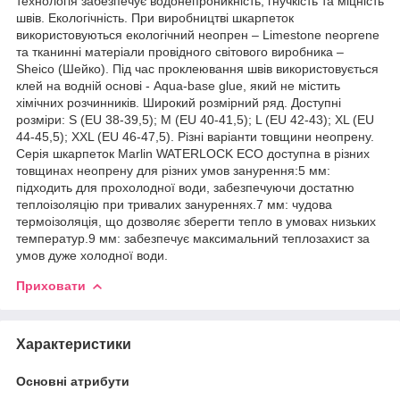
технологія забезпечує водонепроникність, гнучкість та міцність
швів. Екологічність. При виробництві шкарпеток
використовуються екологічний неопрен – Limestone neoprene
та тканинні матеріали провідного світового виробника –
Sheico (Шейко). Під час проклеювання швів використовується
клей на водній основі - Aqua-base glue, який не містить
хімічних розчинників. Широкий розмірний ряд. Доступні
розміри: S (EU 38-39,5); M (EU 40-41,5); L (EU 42-43); XL (EU
44-45,5); XXL (EU 46-47,5). Різні варіанти товщини неопрену.
Серія шкарпеток Marlin WATERLOCK ECO доступна в різних
товщинах неопрену для різних умов занурення:5 мм:
підходить для прохолодної води, забезпечуючи достатню
теплоізоляцію при тривалих зануреннях.7 мм: чудова
термоізоляція, що дозволяє зберегти тепло в умовах низьких
температур.9 мм: забезпечує максимальний теплозахист за
умов дуже холодної води.
Приховати
Характеристики
Основні атрибути