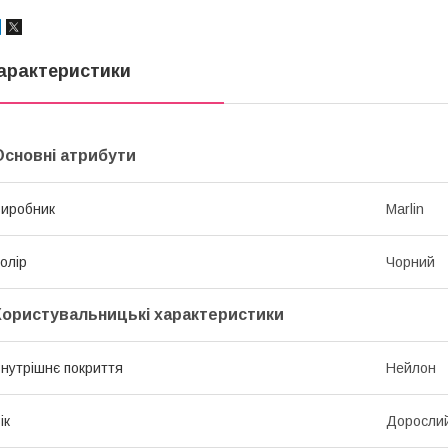
арактеристики
Основні атрибути
иробник
Marlin
олір
Чорний
Користувальницькі характеристики
нутрішнє покриття
Нейлон
ік
Доросли