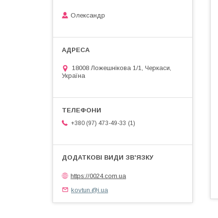
Олександр
18008 Ложешнікова 1/1, Черкаси,
Україна
1
+380 (97) 473-49-33
https://0024.com.ua
kovtun.@i.ua