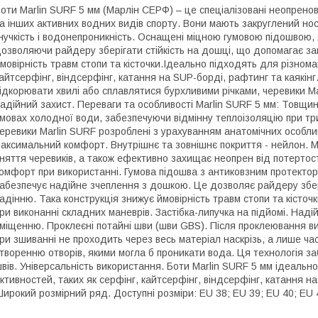
оти Marlin SURF 5 мм (Марлін СЕРФ) – це спеціалізовані неопренов
а інших активних водних видів спорту. Вони мають закруглений носо
нучкість і водонепроникність. Оснащені міцною гумовою підошвою,
озволяючи райдеру зберігати стійкість на дошці, що допомагає за
мовірність травм стопи та кісточки.Ідеально підходять для різнома
айтсерфінг, віндсерфінг, катання на SUP-борді, рафтинг та каякінг
ідкорювати хвилі або сплавлятися бурхливими річками, черевики Ma
адійний захист. Переваги та особливості Marlin SURF 5 мм: Товщи
мовах холодної води, забезпечуючи відмінну теплоізоляцію при три
еревики Marlin SURF розроблені з урахуванням анатомічних особли
аксимальний комфорт. Внутрішнє та зовнішнє покриття - нейлон. 
няття черевиків, а також ефективно захищає неопрен від потертосте
омфорт при використанні. Гумова підошва з антиковзним протект
абезпечує надійне зчеплення з дошкою. Це дозволяє райдеру збері
адінню. Така конструкція знижує ймовірність травм стопи та кісточ
ри виконанні складних маневрів. Застібка-липучка на підйомі. Надій
міщенню. Проклеєні потайні шви (шви GBS). Після проклеювання ви
ри зшиванні не проходить через весь матеріал наскрізь, а лише ча
творенню отворів, якими могла б проникати вода. Ця технологія заб
вів. Універсальність використання. Боти Marlin SURF 5 мм ідеальн
ктивностей, таких як серфінг, кайтсерфінг, віндсерфінг, катання на
ирокий розмірний ряд. Доступні розміри: EU 38; EU 39; EU 40; EU 4