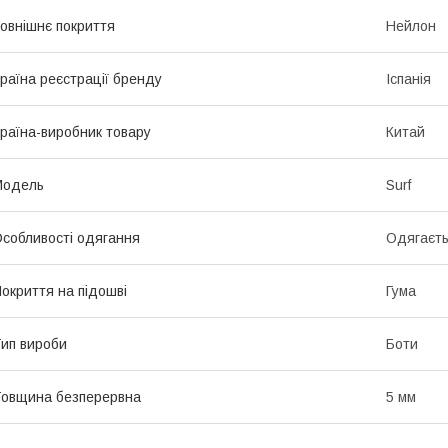
овнішнє покриття
Нейлон
раїна реєстрації бренду
Іспанія
раїна-виробник товару
Китай
Мoдель
Surf
собливості одягання
Одягаєть
окриття на підошві
Гума
ип вироби
Боти
овщина безперервна
5 мм