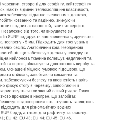
і черевики, створені для серфінгу, кайтсерфінгу
к, мають відмінні теплоізоляційні властивості,
 яка забезпечує відмінне зчеплення з дошкою,
побігти ковзанню та падінню, знижуючи
нітних водних активностей, таких як серфінг,
. Незалежно від того, чи вирушаєте ви
rlin SURF подарують вам впевненість, зручність і
на неопрену - 5 мм. Підходить для тренувань в
валих сесіях. Анатомічний крій. Неопренові
востей ніг, що забезпечує ідеальну посадку та
Міцна нейлонова тканина полегшує надягання та
й та порізів, збільшуючи довговічність виробу та
ором. Оснащені міцною гумовою підошвою, що
гати стійкість, запобігаючи ковзанню та
ки, забезпечуючи безпеку та впевненість навіть
но фіксує стопу в черевику, запобігаючи її
користовується так званий сліпий рядок. Голка
стково проникає в неопрен, що запобігає
езпечує водонепроникність, гнучкість та міцність
о підходять для різноманітних водних
 SUP-борді, а також для рафтингу та каякінгу.
1; EU 42; EU 43; EU 44; EU 45; EU 46.